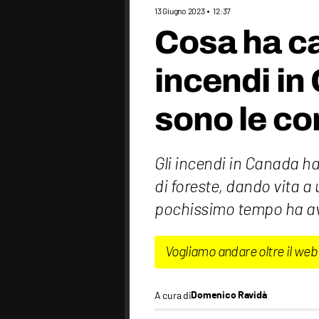
13 Giugno 2023
12:37
Cosa ha ca
incendi in
sono le c
Gli incendi in Canada han
di foreste, dando vita a
pochissimo tempo ha avv
Vogliamo andare oltre il web
A cura di
Domenico Ravidà