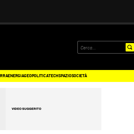
ERRA
ENERGIA
GEOPOLITICA
TECH
SPAZIO
SOCIETÀ
VIDEO SUGGERITO