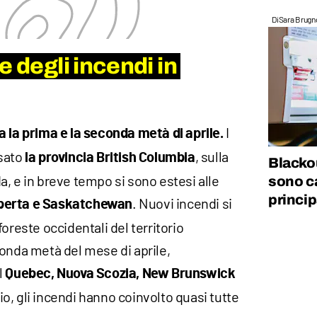
Di
Sara Brugn
e degli incendi in
I
a la prima e la seconda metà di aprile.
ssato
, sulla
la provincia British Columbia
Blackou
, e in breve tempo si sono estesi alle
sono ca
princip
. Nuovi incendi si
berta e Saskatchewan
oreste occidentali del territorio
conda metà del mese di aprile,
l
Quebec, Nuova Scozia, New Brunswick
o, gli incendi hanno coinvolto quasi tutte