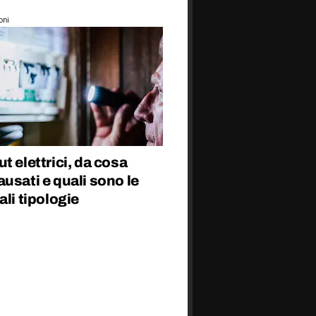
oni
t elettrici, da cosa
usati e quali sono le
ali tipologie