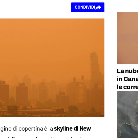
CONDIVIDI
La nube
in Cana
le corr
gine di copertina è la
skyline di New