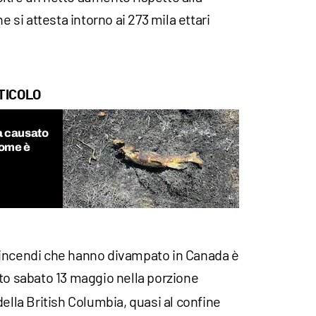
e si attesta intorno ai 273 mila ettari
TICOLO
a causato
come è
gli incendi che hanno divampato in Canada è
to sabato 13 maggio nella porzione
della British Columbia, quasi al confine