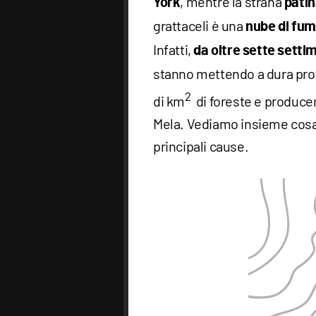
, mentre la strana
York
patin
grattaceli è una
nube di fum
Infatti,
da oltre sette setti
stanno mettendo a dura prov
2
di km
di foreste e produce
Mela. Vediamo insieme cosa
principali cause.