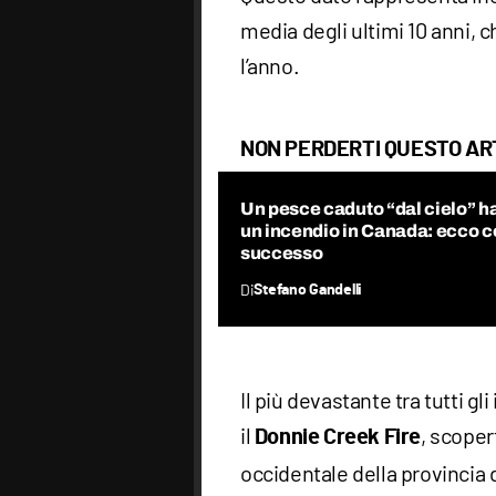
media degli ultimi 10 anni, ch
l’anno.
NON PERDERTI QUESTO AR
Un pesce caduto “dal cielo” h
un incendio in Canada: ecco 
successo
Di
Stefano Gandelli
Il più devastante tra tutti 
il
, scoper
Donnie Creek Fire
occidentale della provincia 