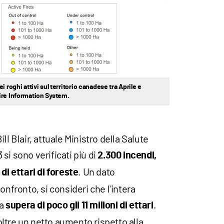
 roghi attivi sul territorio canadese tra Aprile e
ire Information System.
ll Blair, attuale Ministro della Salute
si sono verificati più di
2.300 incendi,
. Un dato
 di ettari di foreste
onfronto, si consideri che l'intera
ia
.
supera di poco gli 11 milioni di ettari
ltre un netto aumento rispetto alla