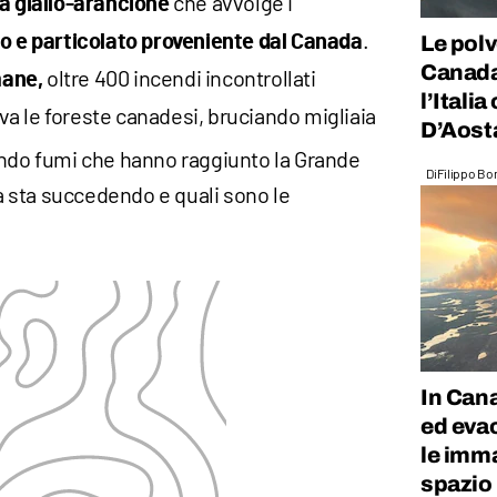
che avvolge i
a giallo-arancione
.
Le polv
o e particolato proveniente dal Canada
Canada
oltre 400 incendi incontrollati
mane,
l’Itali
a le foreste canadesi, bruciando migliaia
D’Aosta
ndo fumi che hanno raggiunto la Grande
Di
Filippo Bo
 sta succedendo e quali sono le
In Can
ed evac
le imma
spazio