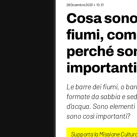
28 Dicembre 2023
10:31
Cosa sono 
fiumi, com
perché so
importanti
Le barre dei fiumi, o barr
formate da sabbia e sedi
d'acqua. Sono elementi ti
sono così importanti?
Supporta la Missione Cultur