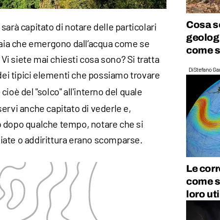
Cosa so
i sarà capitato di notare delle particolari
geologi
hiaia che emergono dall’acqua come se
come s
. Vi siete mai chiesti cosa sono? Si tratta
Di
Stefano Gan
ei tipici elementi che possiamo trovare
– cioè del "solco" all'interno del quale
ervi anche capitato di vederle e,
o dopo qualche tempo, notare che si
ate o addirittura erano scomparse.
Le corr
come si
loro uti