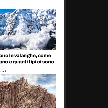
ono le valanghe, come
ano e quanti tipi ci sono
delli