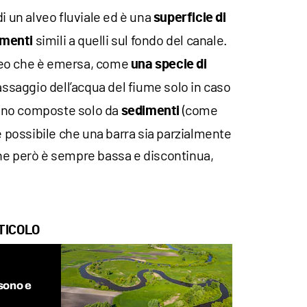
i un alveo fluviale ed è una
superficie di
simili a quelli sul fondo del canale.
imenti
alveo che è emersa, come
una specie di
passaggio dell’acqua del fiume solo in caso
 sono composte solo da
(come
sedimenti
 è possibile che una barra sia parzialmente
che però è sempre bassa e discontinua,
TICOLO
sono e