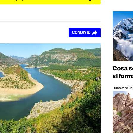
CONDIVIDI
Cosa s
si form
Di
Stefano Gan