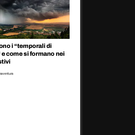
no i “temporali di
 e come si formano nei
tivi
naventura