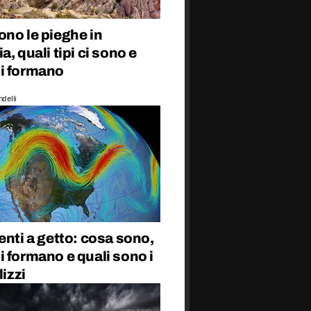
no le pieghe in
a, quali tipi ci sono e
i formano
delli
enti a getto: cosa sono,
 formano e quali sono i
lizzi