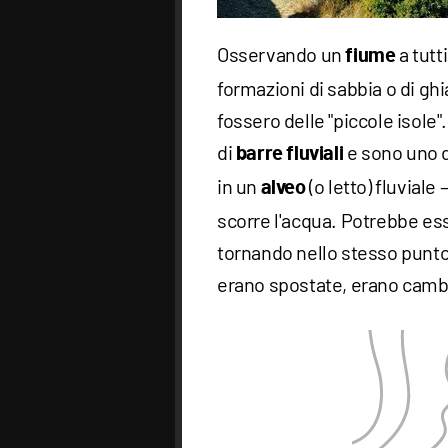
Osservando un
a tutt
fiume
formazioni di sabbia o di g
fossero delle "piccole isole"
di
e sono uno d
barre fluviali
in un
(o letto) fluviale 
alveo
scorre l'acqua. Potrebbe ess
tornando nello stesso punt
erano spostate, erano cambi