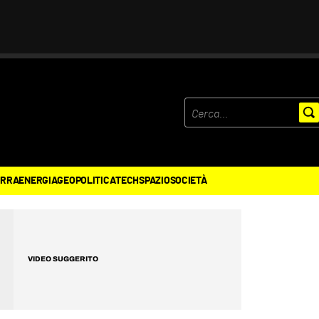
ERRA
ENERGIA
GEOPOLITICA
TECH
SPAZIO
SOCIETÀ
VIDEO SUGGERITO