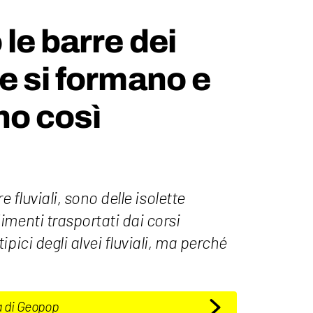
le barre dei
e si formano e
no così
e fluviali, sono delle isolette
menti trasportati dai corsi
pici degli alvei fluviali, ma perché
a di Geopop