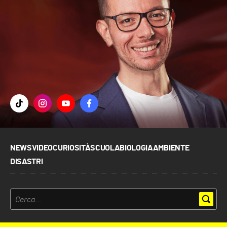
NEWS
VIDEO
CURIOSITÀ
SCUOLA
BIOLOGIA
AMBIENTE
DISASTRI