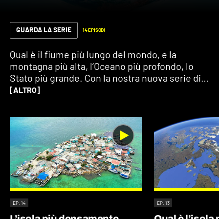
GUARDA LA SERIE
14 EPISODI
Qual è il fiume più lungo del mondo, e la
montagna più alta, l’Oceano più profondo, lo
Stato più grande. Con la nostra nuova serie di
video “i record della Terra”, rispondiamo a
[ALTRO]
domande che sembrano scontate ma non lo
sono per niente. Scommettiamo?
EP. 14
EP. 13
L’isola più densamente
Qual è l’isola