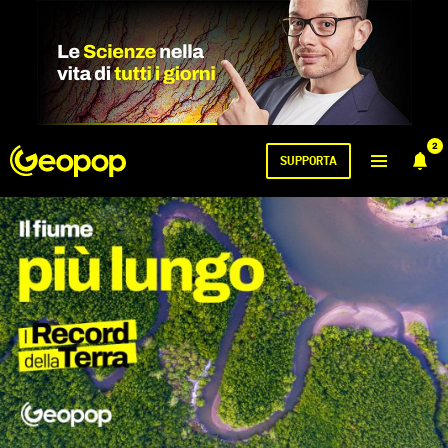
2
SUPPORTA