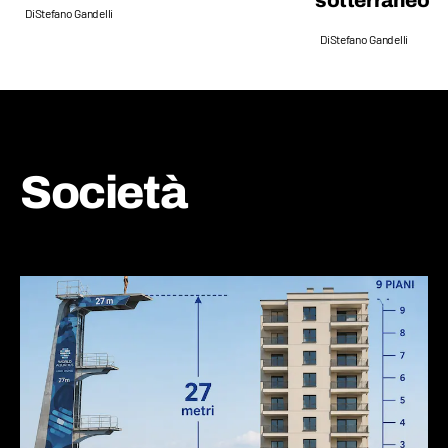
sotterraneo
Di
Stefano Gandelli
Di
Stefano Gandelli
Società