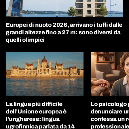
Europei di nuoto 2026, arrivano i tuffi dalle
grandi altezze fino a 27 m: sono diversi da
quelli olimpici
La lingua più difficile
Lo psicologo
dell’Unione europea è
denunciare un
l’ungherese: lingua
confessa un r
ugrofinnica parlata da 14
professionale