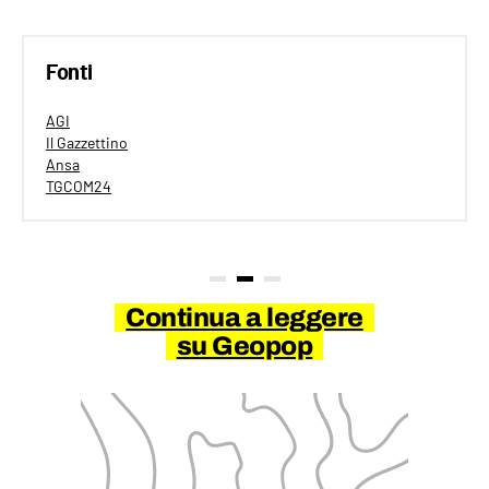
Fonti
AGI
Il Gazzettino
Ansa
TGCOM24
Continua a leggere
su Geopop