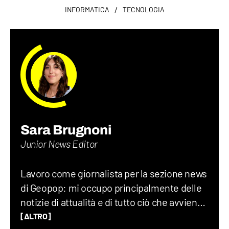
/
INFORMATICA
TECNOLOGIA
Sara Brugnoni
Junior News Editor
Lavoro come giornalista per la sezione news
di Geopop: mi occupo principalmente delle
notizie di attualità e di tutto ciò che avviene
sul Pianeta Terra, dalla geopolitica allo
[ALTRO]