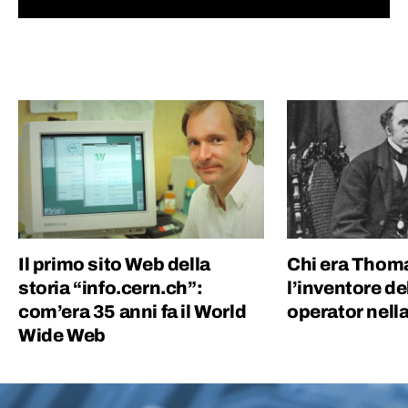
spazio, fino alla società nel suo complesso.
Ho lavorato per un quotidiano economico e
ho una laurea magistrale in Scienze
Politiche, grazie alla quale ho capito quanto
gli eventi del mondo siano profondamente
connessi tra di loro.
Il primo sito Web della
Chi era Thom
storia “info.cern.ch”:
l’inventore de
com’era 35 anni fa il World
operator nella
Wide Web