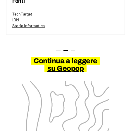
Fonti
TechTarget
IBM
Storia Informatica
Continua a leggere
su Geopop