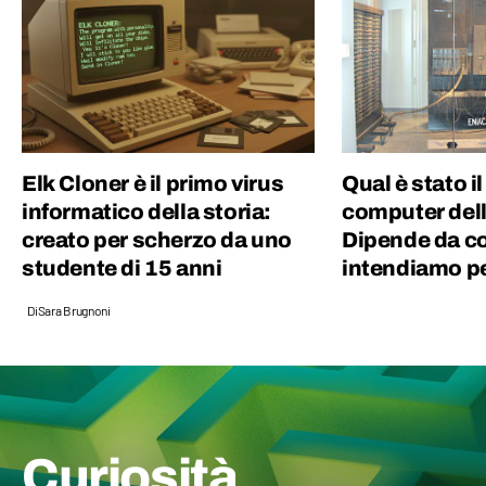
Elk Cloner è il primo virus
Qual è stato i
informatico della storia:
computer dell
creato per scherzo da uno
Dipende da c
studente di 15 anni
intendiamo p
Di
Sara Brugnoni
Curiosità