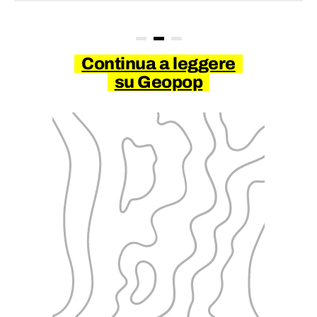
Continua a leggere
su Geopop