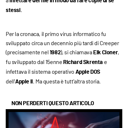
a
infettare dei file in modo da fare copie di sé
.
stessi
Per la cronaca, il primo virus informatico fu
sviluppato circa un decennio più tardi di Creeper
(precisamente nel
), si chiamava
,
1982
Elk Cloner
fu sviluppato dal 15enne
e
Richard Skrenta
infettava il sistema operativo
Apple DOS
dell'
. Ma questa è tutt'altra storia.
Apple II
NON PERDERTI QUESTO ARTICOLO