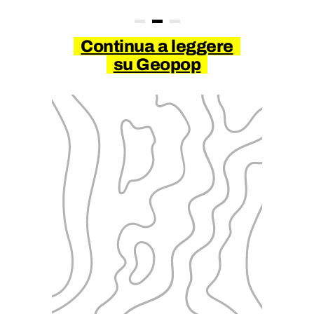
Continua a leggere
su Geopop