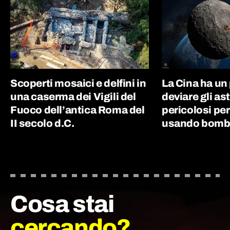
Scoperti mosaici e delfini in
La Cina ha un
una caserma dei Vigili del
deviare gli as
Fuoco dell’antica Roma del
pericolosi per
II secolo d.C.
usando bombe
Cosa stai
cercando?