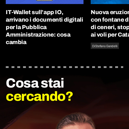
IT-Wallet sull’app IO,
Nuova eruzion
arrivano i documenti digitali
con fontane d
per la Pubblica
di ceneri, st
Amministrazione: cosa
ai voli per Ca
cambia
Di
Stefano Gandelli
Cosa stai
cercando?