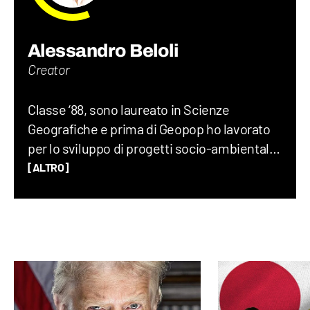
Alessandro Beloli
Creator
Classe ‘88, sono laureato in Scienze
Geografiche e prima di Geopop ho lavorato
per lo sviluppo di progetti socio-ambientali,
scritto un romanzo di viaggio, insegnato
[ALTRO]
Geografia, Storia e Lettere alle superiori e
fatto divulgazione su YouTube e RaiGulp.
Viaggiare e raccontare il mondo è la mia
passione: geopolitica, luoghi, usi e costumi,
storie… Da bambino adoravo Piero Angela e
Indiana Jones.