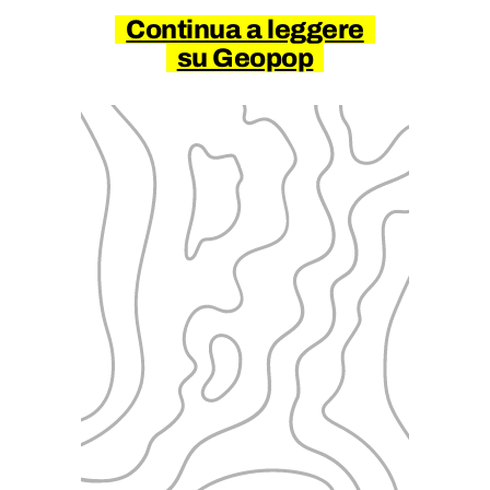
Continua a leggere
su Geopop