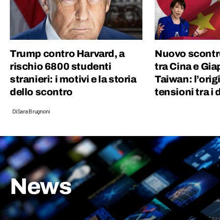
Trump contro Harvard, a
Nuovo scontr
rischio 6800 studenti
tra Cina e Gi
stranieri: i motivi e la storia
Taiwan: l’orig
dello scontro
tensioni tra i
Di
Sara Brugnoni
News