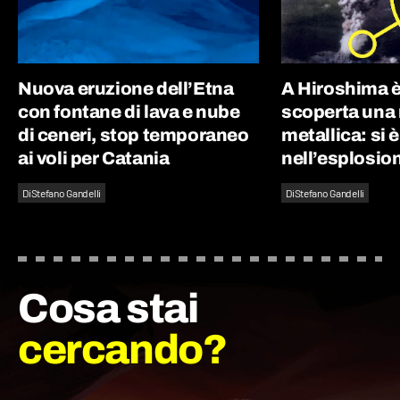
Nuova eruzione dell’Etna
A Hiroshima è
con fontane di lava e nube
scoperta una
di ceneri, stop temporaneo
metallica: si 
ai voli per Catania
nell’esplosio
Di
Stefano Gandelli
Di
Stefano Gandelli
Cosa stai
cercando?