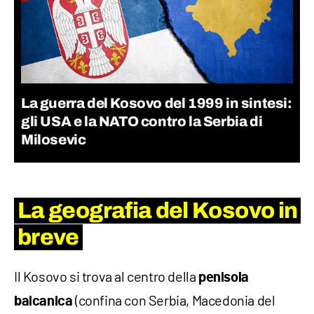
La guerra del Kosovo del 1999 in sintesi:
gli USA e la NATO contro la Serbia di
Milosevic
La geografia del Kosovo in
breve
Il Kosovo si trova al centro della
penisola
(confina con Serbia, Macedonia del
balcanica