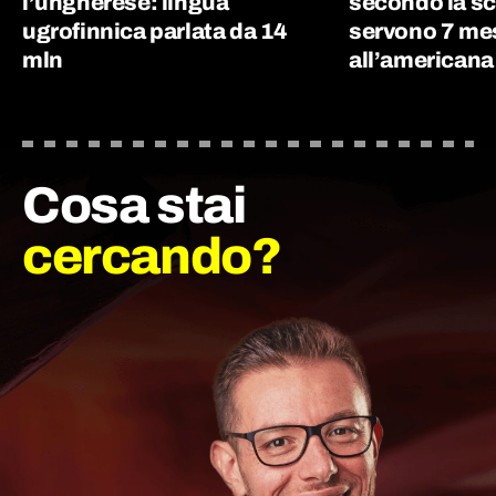
l’ungherese: lingua
secondo la sc
ugrofinnica parlata da 14
servono 7 me
mln
all’americana
Cosa stai
cercando?