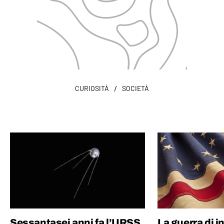
/
CURIOSITÀ
SOCIETÀ
Sessantasei anni fa l’URSS
La guerra di 