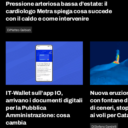
Pressione arteriosa bassa d’estate: il
cardiologo Metra spiega cosa succede
con il caldo e come intervenire
Di
Matteo Galbiati
IT-Wallet sull’app IO,
Nuova eruzion
arrivano i documenti digitali
con fontane d
per la Pubblica
di ceneri, st
Amministrazione: cosa
ai voli per Ca
cambia
Di
Stefano Gandelli