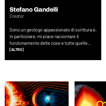
Stefano Gandelli
Creator
Sono un geologo appassionato di scrittura e,
in particolare, mi piace raccontare il
funzionamento delle cose e tutte quelle
storie assurde (ma vere) che accadono nel
[ALTRO]
mondo ogni giorno. Credo che uno degli
elementi chiave per creare un buon
contenuto sia mescolare scienza e cultura
“pop”: proprio per questo motivo amo
guardare film, andare ai concerti e
collezionare dischi in vinile.