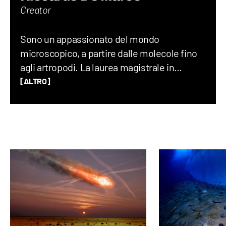
Creator
Sono un appassionato del mondo
microscopico, a partire dalle molecole fino
agli artropodi. La laurea magistrale in
chimica mi ha permesso di avere gli
[ALTRO]
strumenti necessari per comprendere il
funzionamento del mondo, ma soprattutto
ha saziato la mia fame di risposte. Curioso,
creativo e con idee folli: date una
videocamera, un drone o una chitarra al
DeNa e lo renderete felice.