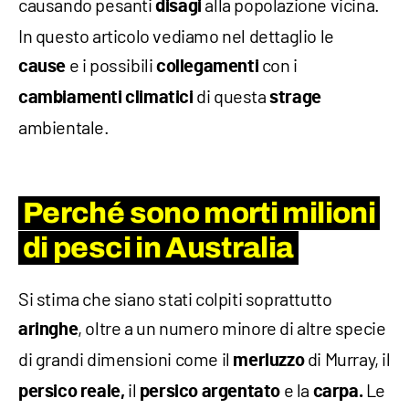
causando pesanti
alla popolazione vicina.
disagi
In questo articolo vediamo nel dettaglio le
e i possibili
con i
cause
collegamenti
di questa
cambiamenti climatici
strage
ambientale.
Perché sono morti milioni
di pesci in Australia
Si stima che siano stati colpiti soprattutto
, oltre a un numero minore di altre specie
aringhe
di grandi dimensioni come il
di Murray, il
merluzzo
il
e la
Le
persico reale,
persico argentato
carpa.