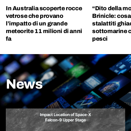
In Australia scoperte rocce
“Dito della mo
vetrose che provano
Brinicle: cosa
l’impatto di un grande
stalattiti ghi
meteorite 11 milioni di anni
sottomarine c
fa
pesci
News