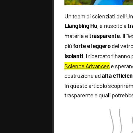
Un team di scienziati dell’Un
, è riuscito a
Liangbing Hu
tr
materiale
. Il "
trasparente
le
più
del vetro
forte e leggero
. I ricercatori hanno 
isolanti
Science Advances
e sperano
costruzione ad
alta efficie
In questo articolo scoprire
trasparente e quali potrebbe