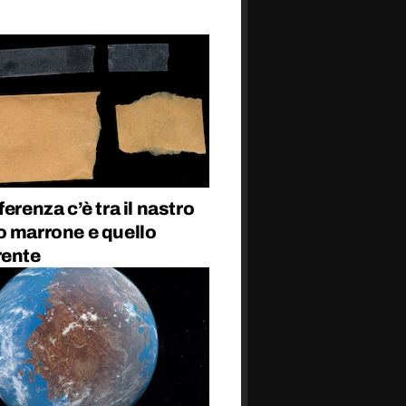
ferenza c’è tra il nastro
o marrone e quello
rente