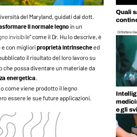
Quali s
iversità del Maryland, guidati dal dott.
contine
in un
asformare il normale legno
Di
Stefano Gan
" come il Dr. Hu lo descrive, è
gno invisibile
 e con migliori
ed
proprietà intrinseche
pubblicato il risultato del loro lavoro su
 che possa diventare un materiale da
.
nza energetica
mo come viene prodotto il legno
Intelli
ro essere le sue future applicazioni.
medicin
e gli sv