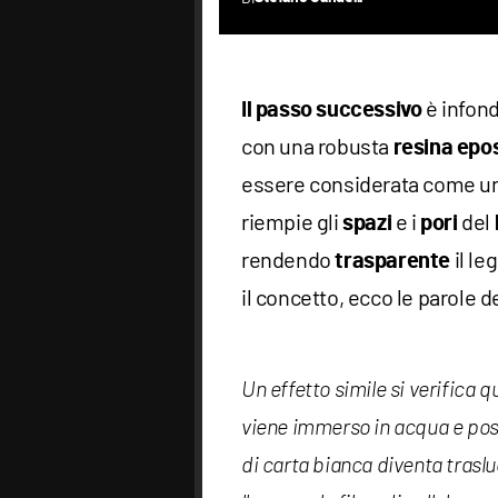
è infon
Il passo successivo
con una robusta
resina epo
essere considerata come u
riempie gli
e i
del
spazi
pori
rendendo
il le
trasparente
il concetto, ecco le parole d
Un effetto simile si verifica 
viene immerso in acqua e post
di carta bianca diventa trasl