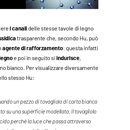
dere
delle stesse tavole di legno
i canali
trasparente che, secondo Hu, può
ssidica
n
: questa infatti
agente di rafforzamento
e poi in seguito si
,
legno
indurisce
gno bianco. Per visualizzare diversamente
ello stesso Hu:
quando un pezzo di tovagliolo di carta bianca
o su una superficie modellata. Il tovagliolo
ucido perché la luce che passa attraverso