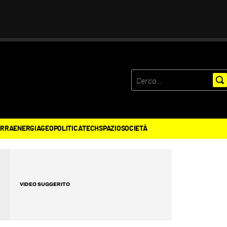
ERRA
ENERGIA
GEOPOLITICA
TECH
SPAZIO
SOCIETÀ
VIDEO SUGGERITO