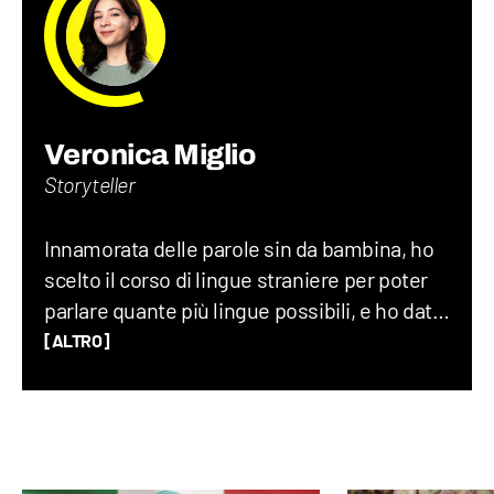
Veronica Miglio
Storyteller
Innamorata delle parole sin da bambina, ho
scelto il corso di lingue straniere per poter
parlare quante più lingue possibili, e ho dato
sfogo alla mia vena loquace grazie alla radio
[ALTRO]
universitaria. Amo raccontare curiosità
randomiche, la storia, l’entomologia e la
musica, soprattutto grunge e anni ‘60. Vivo
di corsa ma trovo sempre il tempo per