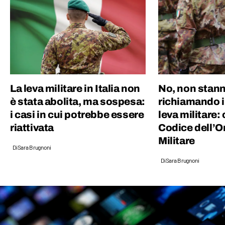
scattare una fotografia!
La leva militare in Italia non
No, non stan
è stata abolita, ma sospesa:
richiamando i 
i casi in cui potrebbe essere
leva militare: 
riattivata
Codice dell’
Militare
Di
Sara Brugnoni
Di
Sara Brugnoni