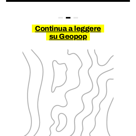
Continua a leggere
su Geopop