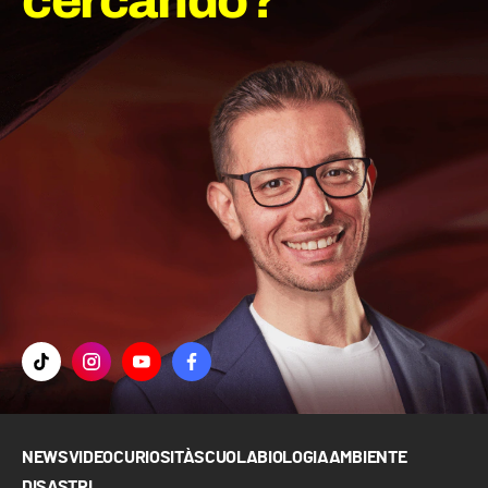
cercando?
NEWS
VIDEO
CURIOSITÀ
SCUOLA
BIOLOGIA
AMBIENTE
DISASTRI