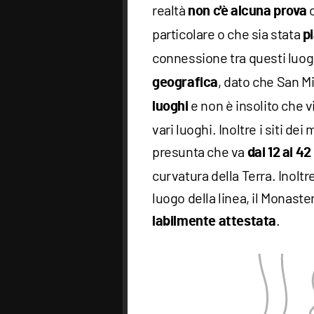
realtà
c
non c'è alcuna prova
particolare o che sia stata
p
connessione tra questi luo
, dato che San M
geografica
e non è insolito che v
luoghi
vari luoghi. Inoltre i siti d
presunta che va
dai 12 ai 4
curvatura della Terra. Inoltr
luogo della linea, il Monaster
.
labilmente attestata