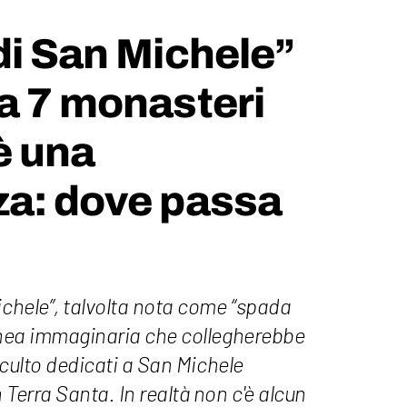
di San Michele”
a 7 monasteri
è una
za: dove passa
ichele”, talvolta nota come “spada
linea immaginaria che collegherebbe
i culto dedicati a San Michele
 Terra Santa. In realtà non c'è alcun