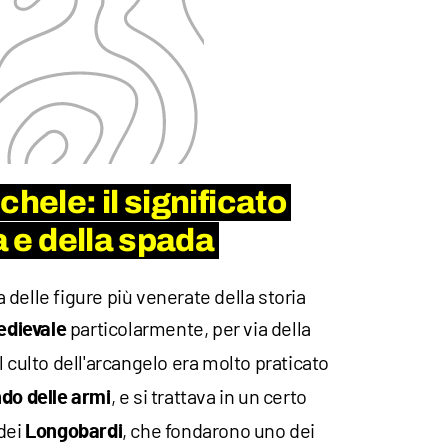
chele: il significato
ta e della spada
delle figure più venerate della storia
particolarmente, per via della
dievale
 il culto dell'arcangelo era molto praticato
, e si trattava in un certo
ndo delle armi
 dei
, che fondarono uno dei
Longobardi