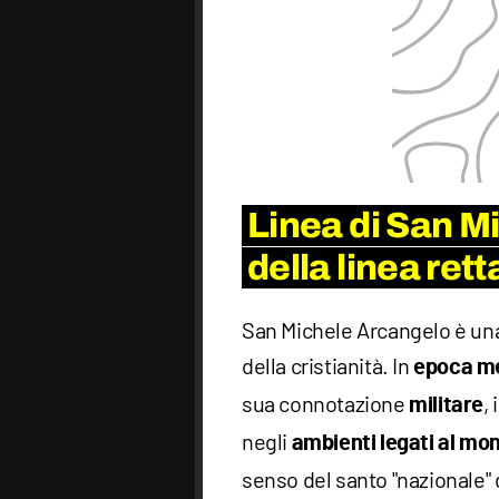
Linea di San Mi
della linea ret
San Michele Arcangelo è una 
della cristianità. In
epoca me
sua connotazione
,
militare
negli
ambienti legati al mo
senso del santo "nazionale"