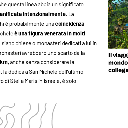
he questa linea abbia un significato
. La
ianificata intenzionalmente
ghi è probabilmente una
coincidenza
ichele
è una figura venerata in molti
i siano chiese o monasteri dedicati a lui in
ei monasteri avrebbero uno scarto dalla
Il viag
, anche senza considerare la
mondo v
2 km
colleg
e, la dedica a San Michele dell'ultimo
o di Stella Maris In Israele, è solo