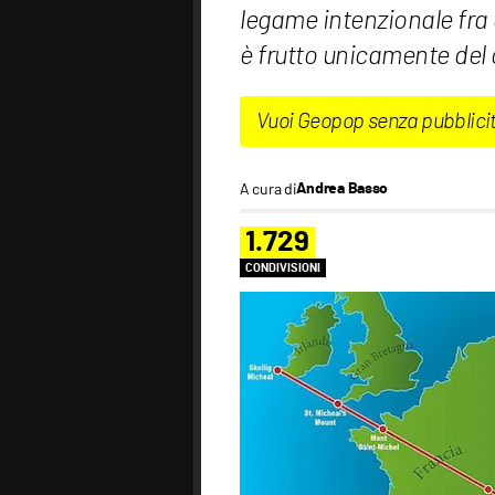
legame intenzionale fra 
è frutto unicamente del 
Vuoi Geopop senza pubblici
A cura di
Andrea Basso
1.729
CONDIVISIONI