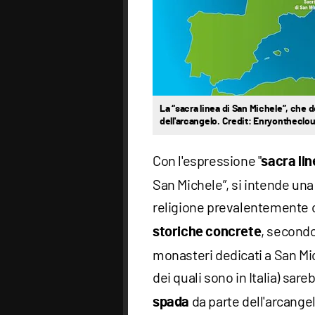
La “sacra linea di San Michele”, che do
dell'arcangelo. Credit: Enryontheclo
Con l'espressione "
sacra lin
San Michele”, si intende una
religione prevalentemente c
, secondo
storiche concrete
monasteri dedicati a San Mic
dei quali sono in Italia) sare
da parte dell'arcangel
spada