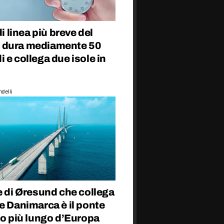
di linea più breve del
dura mediamente 50
 e collega due isole in
delli
e di Øresund che collega
e Danimarca è il ponte
to più lungo d’Europa