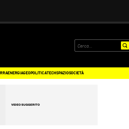
ERRA
ENERGIA
GEOPOLITICA
TECH
SPAZIO
SOCIETÀ
VIDEO SUGGERITO