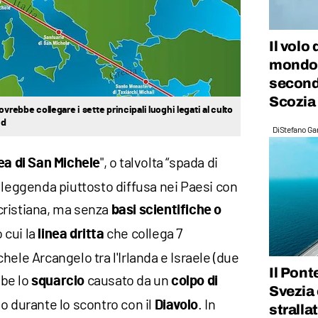
Il volo 
mondo 
secondi
Scozia
vrebbe collegare i sette principali luoghi legati al culto
ud
Di
Stefano Gan
", o talvolta “spada di
ea di San Michele
 leggenda piuttosto diffusa nei Paesi con
ristiana, ma senza
basi scientifiche o
 cui la
che collega 7
linea dritta
hele Arcangelo tra l'Irlanda e Israele (due
Il Pont
bbe lo
causato da un
squarcio
colpo di
Svezia 
o durante lo scontro con il
. In
Diavolo
stralla