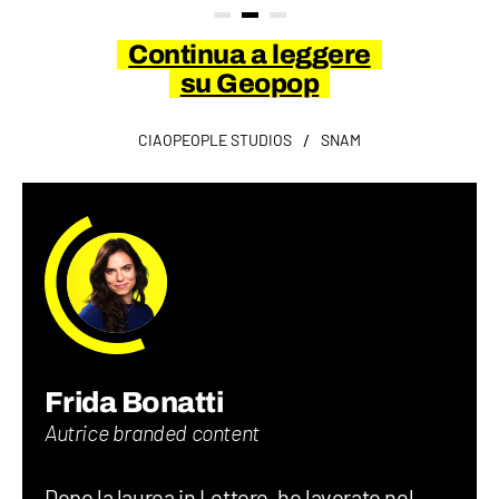
Continua a leggere
su Geopop
/
CIAOPEOPLE STUDIOS
SNAM
Frida Bonatti
Autrice branded content
Dopo la laurea in Lettere, ho lavorato nel