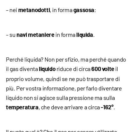
– nei
, in forma
;
metanodotti
gassosa
– su
in forma
.
navi metaniere
liquida
Perché liquida? Non per sfizio, ma perché quando
il gas diventa
riduce di circa
il
liquido
600 volte
proprio volume, quindi se ne può trasportare di
più. Per vostra informazione, per farlo diventare
liquido non si agisce sulla pressione ma sulla
, che deve arrivare a circa
.
temperatura
-162°
Il punto qual è? Che il gas per essere utilizzato