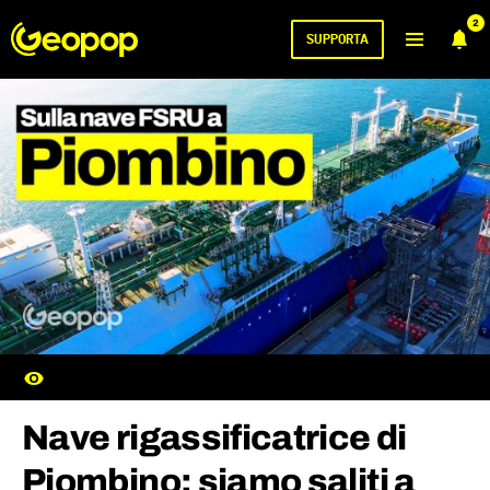
2
SUPPORTA
Nave rigassificatrice di
Piombino: siamo saliti a