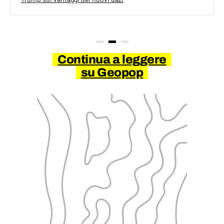
Continua a leggere
su Geopop