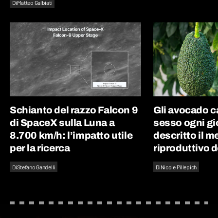
Di
Matteo Galbiati
Schianto del razzo Falcon 9
Gli avocado 
di SpaceX sulla Luna a
sesso ogni gi
8.700 km/h: l’impatto utile
descritto il 
per la ricerca
riproduttivo d
Di
Stefano Gandelli
Di
Nicole Pillepich