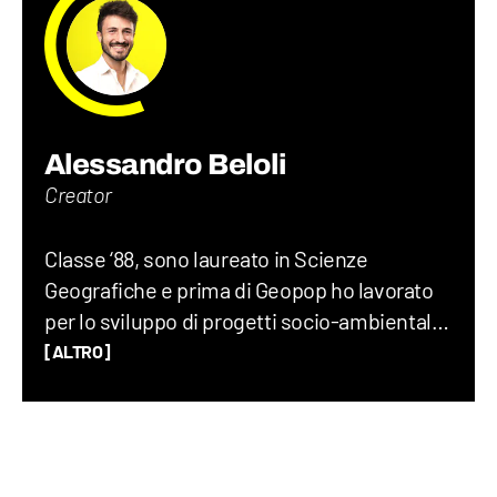
Alessandro Beloli
Creator
Classe ‘88, sono laureato in Scienze
Geografiche e prima di Geopop ho lavorato
per lo sviluppo di progetti socio-ambientali,
scritto un romanzo di viaggio, insegnato
[ALTRO]
Geografia, Storia e Lettere alle superiori e
fatto divulgazione su YouTube e RaiGulp.
Viaggiare e raccontare il mondo è la mia
passione: geopolitica, luoghi, usi e costumi,