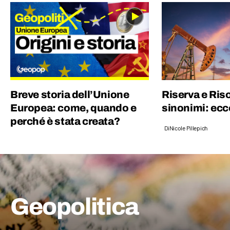
storie… Da bambino adoravo Piero Angela e
Indiana Jones.
Breve storia dell’Unione
Riserva e Ris
Europea: come, quando e
sinonimi: ecco
perché è stata creata?
Di
Nicole Pillepich
Geopolitica