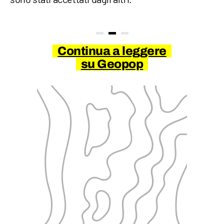
Continua a leggere
su Geopop