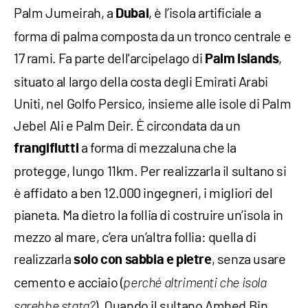
Palm Jumeirah, a
, è l’isola artificiale a
Dubai
forma di palma composta da un tronco centrale e
17 rami. Fa parte dell'arcipelago di
,
Palm Islands
situato al largo della costa degli Emirati Arabi
Uniti, nel Golfo Persico, insieme alle isole di Palm
Jebel Ali e Palm Deir. È circondata da un
a forma di mezzaluna che la
frangiflutti
protegge, lungo 11km. Per realizzarla il sultano si
è affidato a ben 12.000 ingegneri, i migliori del
pianeta. Ma dietro la follia di costruire un’isola in
mezzo al mare, c’era un’altra follia: quella di
realizzarla
, senza usare
solo con sabbia e pietre
cemento e acciaio (
perché altrimenti che isola
). Quando il sultano Amhed Bin
sarebbe stata?