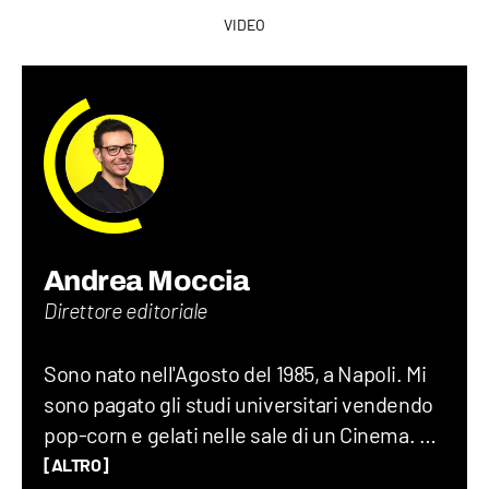
VIDEO
Andrea Moccia
Direttore editoriale
Sono nato nell'Agosto del 1985, a Napoli. Mi
sono pagato gli studi universitari vendendo
pop-corn e gelati nelle sale di un Cinema. Ho
lavorato per dieci anni in giro per il mondo, di
[ALTRO]