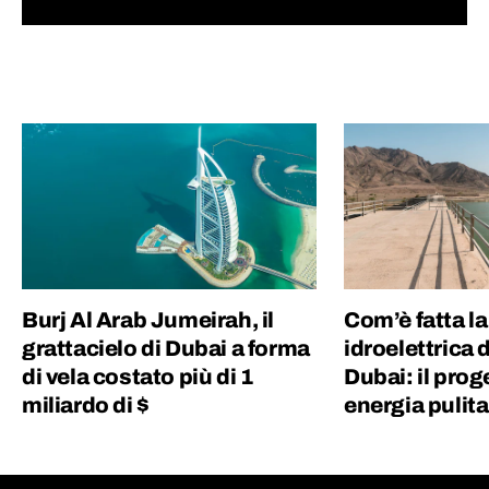
cui sette all'Istituto nazionale francese
dell'energia, in qualità di geologo e team
manager. Nel 2018 a Parigi, per gioco, è nata
Geopop, diventata nel 2021 una azienda del
gruppo Ciaopeople. Sono dell'idea che la
cultura sia la più grande ricchezza per un
Paese e ho deciso di dedicare la mia vita per
offrire un contributo e far appassionare le
persone alla conoscenza. Col sorriso :)
Burj Al Arab Jumeirah, il
Com’è fatta la
grattacielo di Dubai a forma
idroelettrica d
di vela costato più di 1
Dubai: il prog
miliardo di $
energia pulita