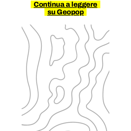
Continua a leggere
su Geopop