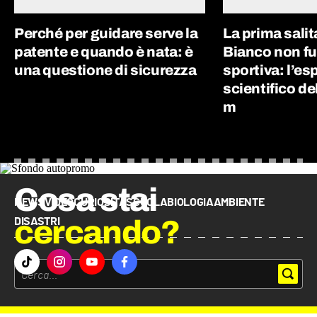
Perché per guidare serve la
La prima sali
patente e quando è nata: è
Bianco non f
una questione di sicurezza
sportiva: l’e
scientifico de
m
Cosa stai
NEWS
VIDEO
CURIOSITÀ
SCUOLA
BIOLOGIA
AMBIENTE
cercando?
DISASTRI