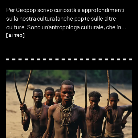
Per Geopop scrivo curiosità e approfondimenti
sulla nostra cultura (anche pop) e sulle altre
culture. Sono un’antropologa culturale, che in
pratica significa che giro il mondo a scoprire e
[ALTRO]
capire i modi più strani e meravigliosi di vivere
delle persone. Mi considero un'anima poliedrica,
sempre pronta a lasciarmi affascinare e guidata
da una curiosità insaziabile.