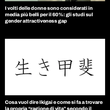
I volti delle donne sono considerati in
media più belli per il 60%: gli studi sul
gender attractiveness gap
Cosa vuol dire Ikigai e come si fa a trovare
la propria “ragione di vita” secondo il