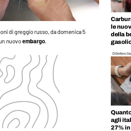
Carbura
le nuov
zioni di greggio russo, da domenica 5
della b
 un nuovo
.
gasoli
embargo
Di
Stefano Gan
Quanto
agli ita
27% in 