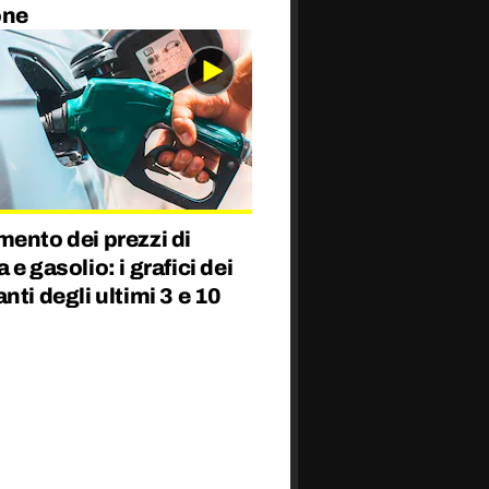
one
ento dei prezzi di
 e gasolio: i grafici dei
nti degli ultimi 3 e 10