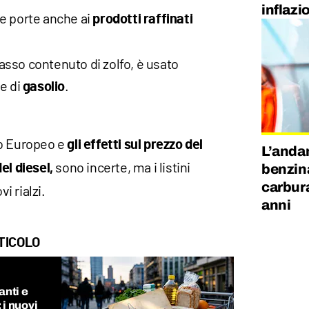
inflazi
e porte anche ai
prodotti raffinati
 basso contenuto di zolfo, è usato
e di
.
gasolio
o Europeo e
gli effetti sul prezzo del
L’andam
sono incerte, ma i listini
benzina
el diesel,
carbura
 rialzi.
anni
TICOLO
anti e
 i nuovi