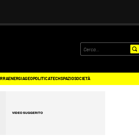
ERRA
ENERGIA
GEOPOLITICA
TECH
SPAZIO
SOCIETÀ
VIDEO SUGGERITO