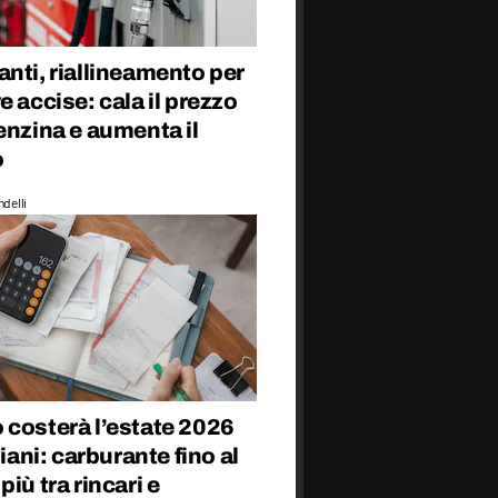
nti, riallineamento per
e accise: cala il prezzo
enzina e aumenta il
o
delli
 costerà l’estate 2026
liani: carburante fino al
più tra rincari e