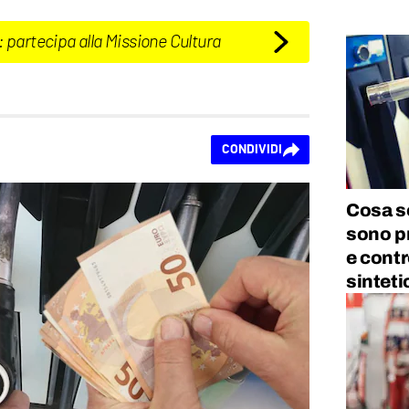
: partecipa alla Missione Cultura
CONDIVIDI
Cosa so
sono pr
e contr
sinteti