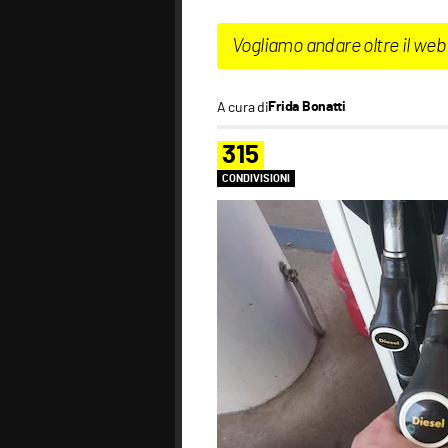
Vogliamo andare oltre il web
A cura di
Frida Bonatti
315
CONDIVISIONI