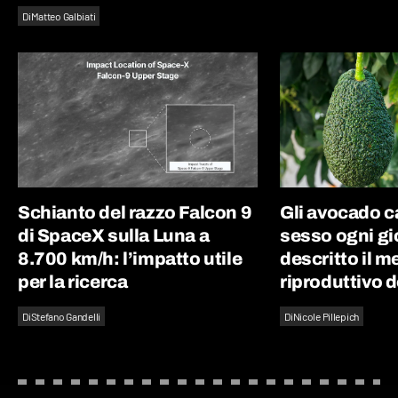
Di
Matteo Galbiati
Schianto del razzo Falcon 9
Gli avocado 
di SpaceX sulla Luna a
sesso ogni gi
8.700 km/h: l’impatto utile
descritto il 
per la ricerca
riproduttivo d
Di
Stefano Gandelli
Di
Nicole Pillepich