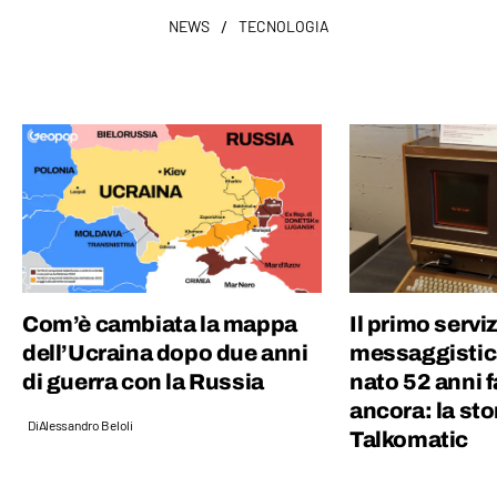
/
NEWS
TECNOLOGIA
Com’è cambiata la mappa
Il primo serviz
dell’Ucraina dopo due anni
messaggistic
di guerra con la Russia
nato 52 anni f
ancora: la stor
Di
Alessandro Beloli
Talkomatic