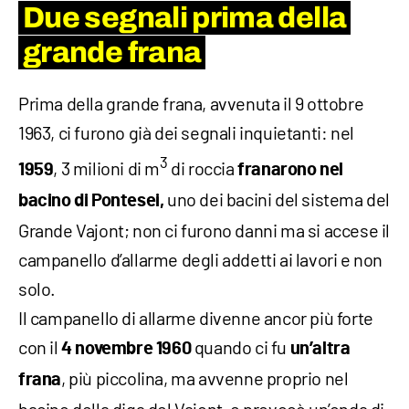
Due segnali prima della
grande frana
Prima della grande frana, avvenuta il 9 ottobre
1963, ci furono già dei segnali inquietanti: nel
3
, 3 milioni di m
di roccia
1959
franarono nel
uno dei bacini del sistema del
bacino di Pontesei,
Grande Vajont; non ci furono danni ma si accese il
campanello d’allarme degli addetti ai lavori e non
solo.
Il campanello di allarme divenne ancor più forte
con il
quando ci fu
4 novembre 1960
un’altra
, più piccolina, ma avvenne proprio nel
frana
bacino della diga del Vajont, e provocò un’onda di