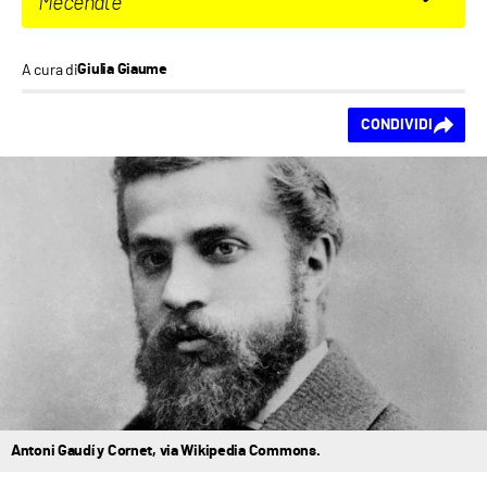
Mecenate
A cura di
Giulia Giaume
Ti piace questo
CONDIVIDI
contenuto?
Antoni Gaudí y Cornet, via Wikipedia Commons.