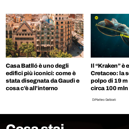
Casa Batlló è uno degli
Il “Kraken” è e
edifici più iconici: come è
Cretaceo: la 
stata disegnata da Gaudì e
polpo di 19 m
cosa c’è all’interno
circa 100 mln 
Di
Matteo Galbiati