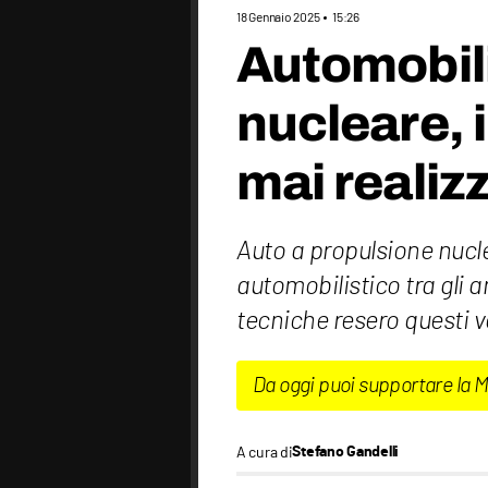
18 Gennaio 2025
15:26
Automobili
nucleare, 
mai realiz
Auto a propulsione nucle
automobilistico tra gli a
tecniche resero questi vei
Da oggi puoi supportare la 
A cura di
Stefano Gandelli