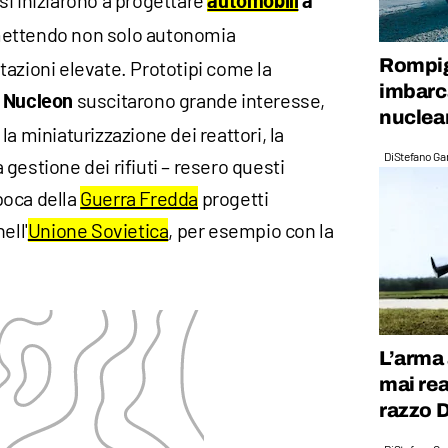
si iniziarono a progettare
automobili
a
mettendo non solo autonomia
Rompig
azioni elevate. Prototipi come la
imbarc
suscitarono grande interesse,
 Nucleon
nuclear
a miniaturizzazione dei reattori, la
Di
Stefano Gan
gestione dei rifiuti – resero questi
epoca della
Guerra Fredda
progetti
ell'
Unione Sovietica
, per esempio con la
L’arma
mai real
razzo 