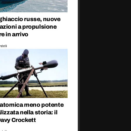
hiaccio russe, nuove
azioni a propulsione
e in arrivo
delli
 atomica meno potente
izzata nella storia: il
Davy Crockett