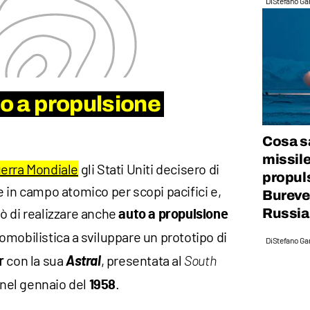
Di
Stefano Gan
to a propulsione
Cosa s
missile
erra Mondiale
gli Stati Uniti decisero di
propul
 in campo atomico per scopi pacifici e,
Bureves
nsò di realizzare anche
Russia
auto a propulsione
omobilistica a sviluppare un prototipo di
Di
Stefano Gan
con la sua
Astral
, presentata al
r
South
, nel gennaio del
.
1958