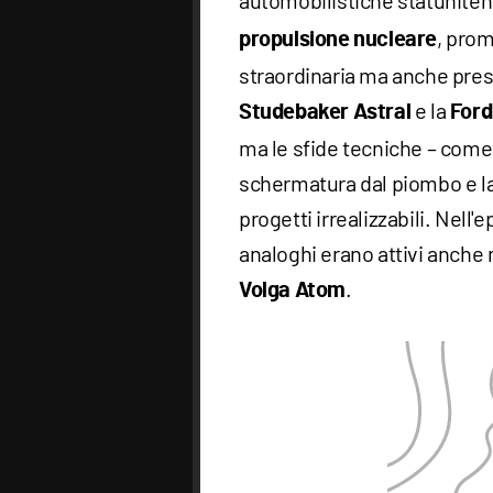
automobilistiche statuniten
, pro
propulsione nucleare
straordinaria ma anche prest
e la
Studebaker Astral
Ford
ma le sfide tecniche – come l
schermatura dal piombo e la 
progetti irrealizzabili. Nell'
analoghi erano attivi anche n
.
Volga Atom