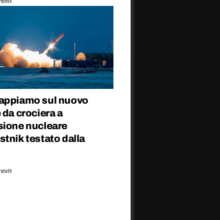
delli
appiamo sul nuovo
 da crociera a
sione nucleare
tnik testato dalla
delli