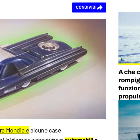
CONDIVIDI
A che c
rompig
funzio
propul
ra Mondiale
alcune case