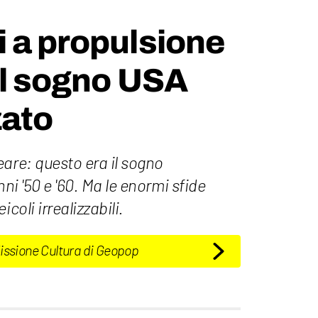
 a propulsione
il sogno USA
zato
are: questo era il sogno
nni '50 e '60. Ma le enormi sfide
coli irrealizzabili.
Missione Cultura di Geopop