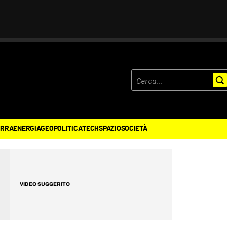
ERRA
ENERGIA
GEOPOLITICA
TECH
SPAZIO
SOCIETÀ
VIDEO SUGGERITO