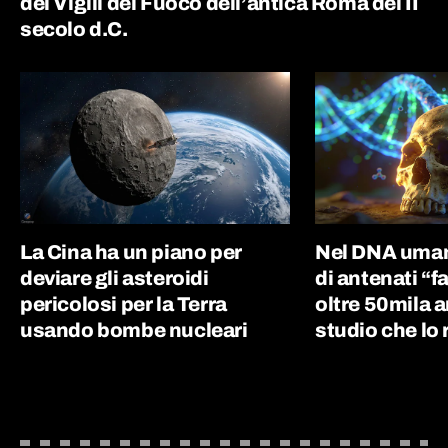
dei Vigili del Fuoco dell’antica Roma del II
secolo d.C.
La Cina ha un piano per
Nel DNA uman
deviare gli asteroidi
di antenati “
pericolosi per la Terra
oltre 50mila an
usando bombe nucleari
studio che lo 