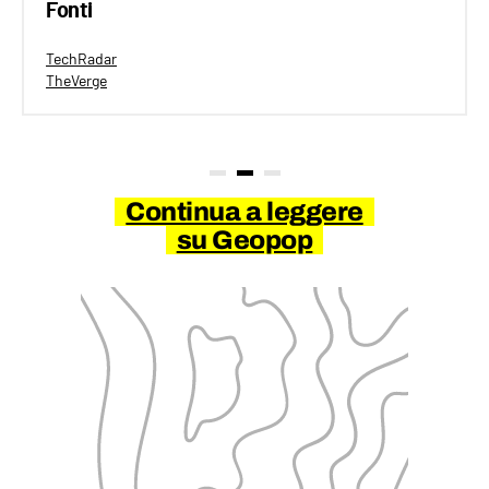
Fonti
TechRadar
TheVerge
Continua a leggere
su Geopop