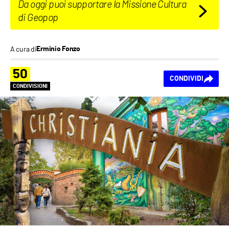
Da oggi puoi supportare la Missione Cultura
di Geopop
A cura di
Erminio Fonzo
50
CONDIVIDI
CONDIVISIONI