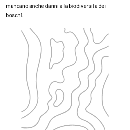
mancano anche danni alla biodiversità dei
boschi.