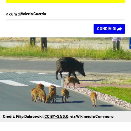
A cura di
Valeria Guardo
Ti piace questo
CONDIVIDI
contenuto?
Credit: Filip Dabrowski,
CC BY–SA 3.0
, via Wikimedia Commons