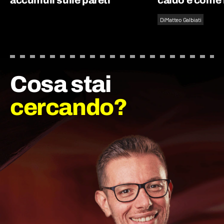
accumuli sulle pareti
caldo e come 
Di
Matteo Galbiati
Cosa stai
cercando?