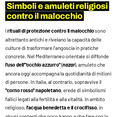
Simboli e amuleti religiosi
contro il malocchio
I
sono
rituali di protezione contro il malocchio
altrettanto antichi e rivelano la capacità delle
culture di trasformare l'angoscia in pratiche
concrete. Nel Mediterraneo orientale si diffonde
(
nazar
), amuleto che
l'uso dell'"occhio azzurro"
ancora oggi accompagna la quotidianità di milioni
di persone. In Italia, al contrario, sopravvive il
, erede di simbolismi
"corno rosso" napoletano
fallici legati alla fertilità e alla vitalità. In ambito
religioso,
, in
l'acqua benedetta e il crocifisso
alcuni contesti che poco hanno a che fare con la