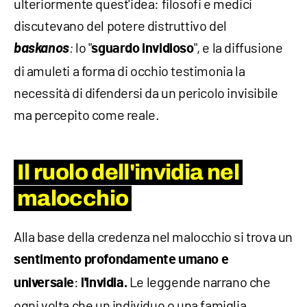
ulteriormente quest'idea: filosofi e medici
discutevano del potere distruttivo del
baskanos
lo "
", e la diffusione
:
sguardo invidioso
di amuleti a forma di occhio testimonia la
necessità di difendersi da un pericolo invisibile
ma percepito come reale.
Il ruolo dell'invidia nel
malocchio
Alla base della credenza nel malocchio si trova un
sentimento profondamente umano e
:
Le leggende narrano che
universale
l'invidia.
ogni volta che un individuo o una famiglia