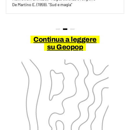
De Martino E. (1959). "Sud e magia"
Continua a leggere
su Geopop