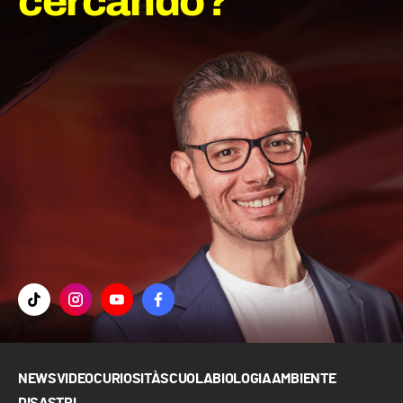
cercando?
NEWS
VIDEO
CURIOSITÀ
SCUOLA
BIOLOGIA
AMBIENTE
DISASTRI