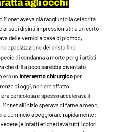
ratta agli occhi
o Monet aveva già raggiunto la celebrità
 ai suoi dipinti impressionisti: a un certo
va delle vernici a base di piombo,
una opacizzazione del cristallino
specie di condanna a morte per gli artisti
a che di lì a poco sarebbe diventato
a era un
per
intervento chirurgico
renza di oggi, non era affatto
 era pericolosa e spesso accelerava il
 Monet all'inizio sperava di farne a meno,
gere cominciò a peggiorare rapidamente:
vedere (e infatti etichettava tutti i colori