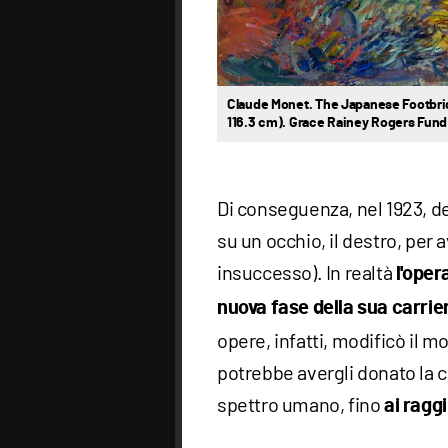
Claude Monet. The Japanese Footbridg
116.3 cm). Grace Rainey Rogers Fun
Di conseguenza, nel 1923, de
su un occhio, il destro, per 
insuccesso). In realtà
l'ope
nuova fase della sua carrie
opere, infatti, modificò il m
potrebbe avergli donato la ca
spettro umano, fino
ai raggi