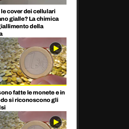
le cover dei cellulari
no gialle? La chimica
giallimento della
a
no fatte le monete e in
do si riconoscono gli
lsi