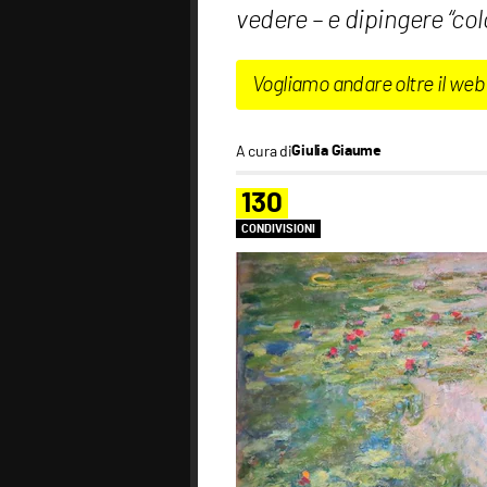
vedere – e dipingere “colo
Vogliamo andare oltre il web
A cura di
Giulia Giaume
130
CONDIVISIONI