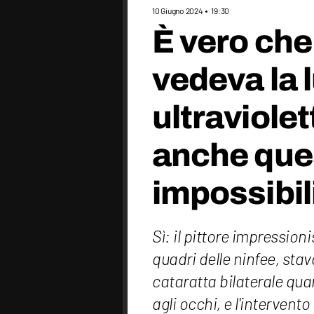
10 Giugno 2024
19:30
È vero ch
vedeva la 
ultraviole
anche ques
impossibil
Sì: il pittore impressio
quadri delle ninfee, sta
cataratta bilaterale qu
agli occhi, e l'intervent