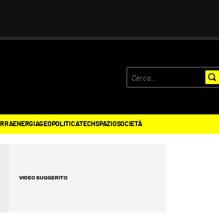
ERRA
ENERGIA
GEOPOLITICA
TECH
SPAZIO
SOCIETÀ
VIDEO SUGGERITO