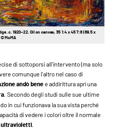
e. c. 1920–22. Oil on canvas, 35 1:4 x 45 7:8 (89.5 x
d © MoMA
cise di sottoporsi all'intervento (ma solo
avere comunque l'altro nel caso di
e addirittura aprì una
razione andò bene
. Secondo degli studi sulle sue ultime
ra
odo in cui funzionava la sua vista perché
pacità di vedere i colori oltre il normale
.
 ultravioletti