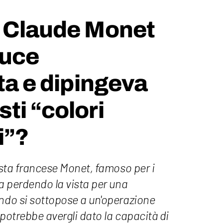
e Claude Monet
luce
tta e dipingeva
ti “colori
i”?
nista francese Monet, famoso per i
va perdendo la vista per una
ando si sottopose a un'operazione
o potrebbe avergli dato la capacità di