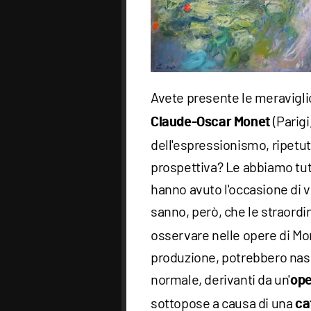
Avete presente le meravigl
(Parigi
Claude-Oscar Monet
dell'espressionismo, ripetute 
prospettiva? Le abbiamo tutt
hanno avuto l'occasione di v
sanno, però, che le straordi
osservare nelle opere di Mon
produzione, potrebbero nasc
normale, derivanti da un'
ope
sottopose a causa di una
ca