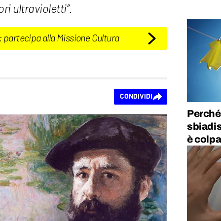
ri ultravioletti”.
: partecipa alla Missione Cultura
CONDIVIDI
Perché 
sbiadis
è colpa