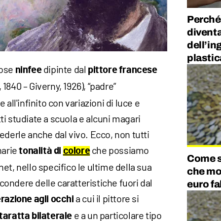
Perché 
diventa
dell’in
plastic
iose
dipinte dal
ninfee
pittore francese
, 1840 – Giverny, 1926), “padre”
all'infinito con variazioni di luce e
i studiate a scuola e alcuni magari
ederle anche dal vivo. Ecco, non tutti
narie
che possiamo
tonalità di
colore
Come so
et, nello specifico le ultime della sua
che mo
ondere delle caratteristiche fuori dal
euro fa
a cui il pittore si
razione agli occhi
e a un particolare tipo
taratta bilaterale