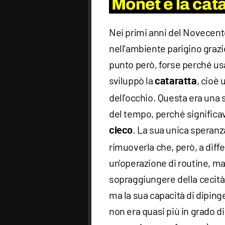
Monet e la cata
Nei primi anni del Novecent
nell'ambiente parigino grazie
punto però, forse perché usa
sviluppò la
, cioè 
cataratta
dell'occhio. Questa era una 
del tempo, perché significav
. La sua unica speranz
cieco
rimuoverla che, però, a diffe
un'operazione di routine, ma
sopraggiungere della cecità.
ma la sua capacità di dipin
non era quasi più in grado di 