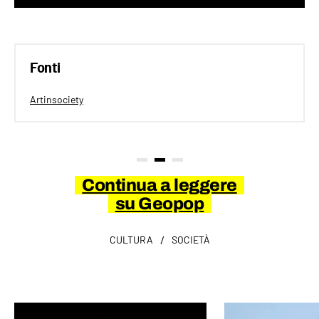
Fonti
Artinsociety
Continua a leggere
su Geopop
/
CULTURA
SOCIETÀ