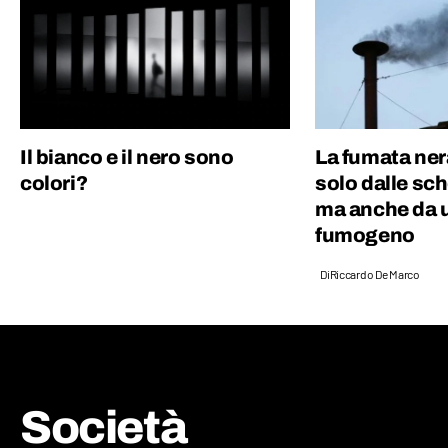
Il bianco e il nero sono
La fumata ner
colori?
solo dalle sc
ma anche da 
fumogeno
Di
Riccardo De Marco
Società