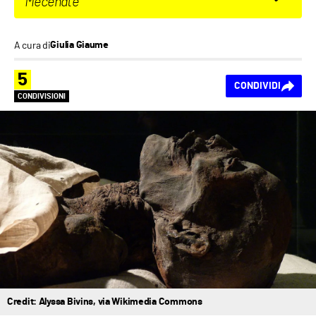
Mecenate
A cura di
Giulia Giaume
5
CONDIVIDI
CONDIVISIONI
Credit: Alyssa Bivins, via Wikimedia Commons