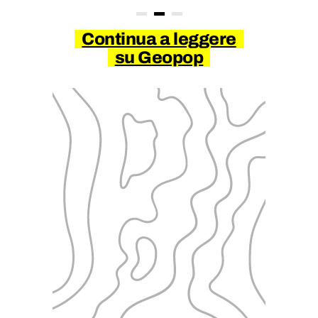
Continua a leggere
su Geopop