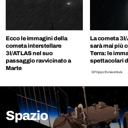
Ecco le immagini della
La cometa 3I
cometa interstellare
sarà mai più c
3I/ATLAS nel suo
Terra: le imm
passaggio ravvicinato a
spettacolari da
Marte
Di
Filippo Bonaventura
Spazio