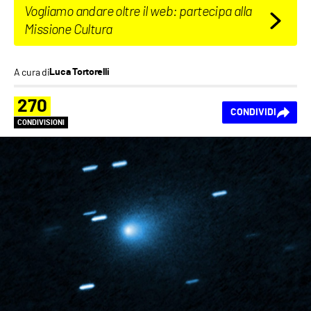
Vogliamo andare oltre il web: partecipa alla
Missione Cultura
A cura di
Luca Tortorelli
270
CONDIVIDI
CONDIVISIONI