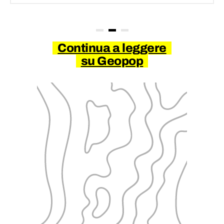
Continua a leggere
su Geopop