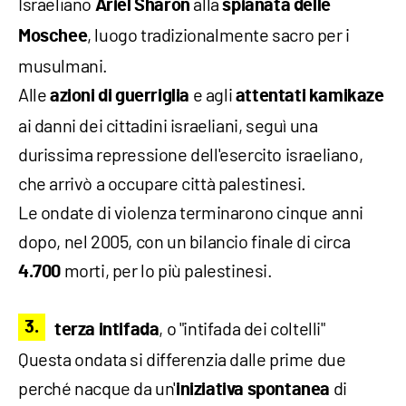
Israeliano
alla
Ariel Sharon
spianata delle
, luogo tradizionalmente sacro per i
Moschee
musulmani.
Alle
e agli
azioni di guerriglia
attentati kamikaze
ai danni dei cittadini israeliani, seguì una
durissima repressione dell'esercito israeliano,
che arrivò a occupare città palestinesi.
Le ondate di violenza terminarono cinque anni
dopo, nel 2005, con un bilancio finale di circa
morti, per lo più palestinesi.
4.700
, o "intifada dei coltelli"
terza intifada
Questa ondata si differenzia dalle prime due
perché nacque da un'
di
iniziativa spontanea