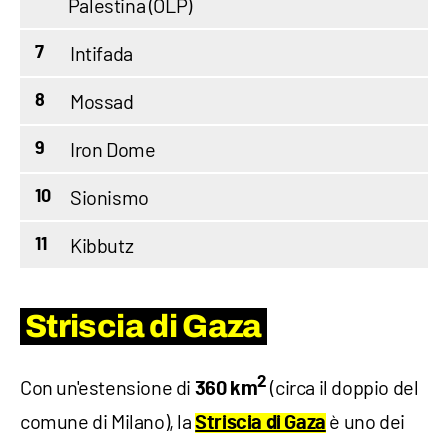
Palestina (OLP)
Intifada
7
Mossad
8
Iron Dome
9
Sionismo
10
Kibbutz
11
Striscia di Gaza
2
Con un'estensione di
(circa il doppio del
360 km
comune di Milano), la
è uno dei
Striscia di Gaza