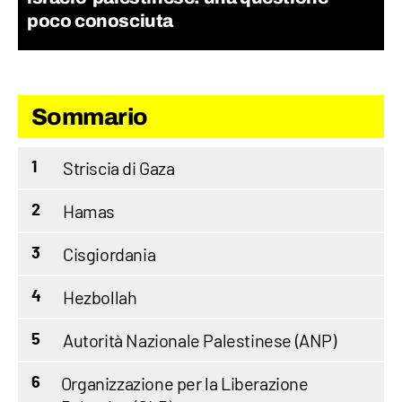
poco conosciuta
Sommario
Striscia di Gaza
1
Hamas
2
Cisgiordania
3
Hezbollah
4
Autorità Nazionale Palestinese (ANP)
5
Organizzazione per la Liberazione
6