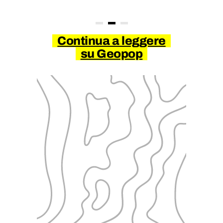
Continua a leggere
su Geopop