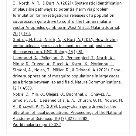
C., North, A. R., & Burt, A. (2021). Systematic identification
of plausible pathways to potential harm via problem
formulation for investigational releases of a population
suppression gene drive to control the human malaria
vector Anopheles gambiae in West Africa. Malaria Journal,
20(1), 170.
Godfray, H. C. J., North, A., & Burt, A. (2017). How driving
endonuclease genes can be used to combat pests and
disease vectors. BMC Biology, 15(1), 81.
Hammond, A., Pollegioni, P., Persampieri, T., North, A.,
Minuz, R., Trusso, A., Bucci, A., Kyrou, K., Morianou, I.,
Simoni, A., Nolan, T., Müller, R., & Crisanti, A. (2021). Gene-
drive suppression of mosquito populations in large cages
as a bridge between lab and field. Nature Communications,
12(1), 4589.
Noble, C., Min, J., Olejarz, J., Buchthal, J., Chavez, A.,
Smidler, A. L., DeBenedictis, E. A., Church, G. M., Nowak, M.
A., & Esvelt, K. M. (2019). Daisy-chain gene drives for the
alteration of local populations. Proceedings of the National
Academy of Sciences, 116(17), 8275–8282.
World malaria report 2022