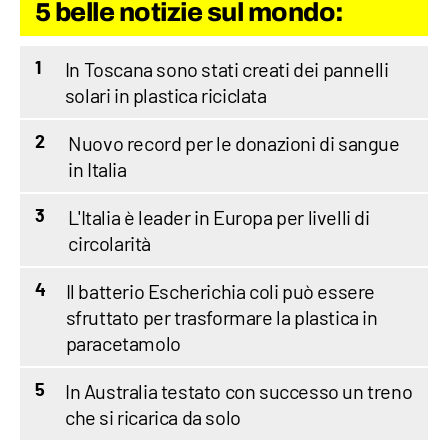
5 belle notizie sul mondo:
In Toscana sono stati creati dei pannelli
1
solari in plastica riciclata
Nuovo record per le donazioni di sangue
2
in Italia
L'Italia è leader in Europa per livelli di
3
circolarità
Il batterio Escherichia coli può essere
4
sfruttato per trasformare la plastica in
paracetamolo
In Australia testato con successo un treno
5
che si ricarica da solo