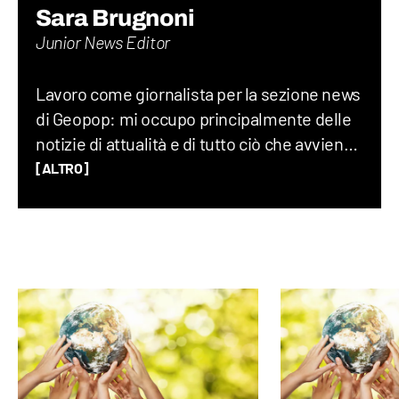
Sara Brugnoni
Junior News Editor
Lavoro come giornalista per la sezione news
di Geopop: mi occupo principalmente delle
notizie di attualità e di tutto ciò che avviene
sul Pianeta Terra, dalla geopolitica allo
[ALTRO]
spazio, fino alla società nel suo complesso.
Ho lavorato per un quotidiano economico e
ho una laurea magistrale in Scienze
Politiche, grazie alla quale ho capito quanto
gli eventi del mondo siano profondamente
connessi tra di loro.