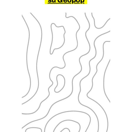
su Geopop