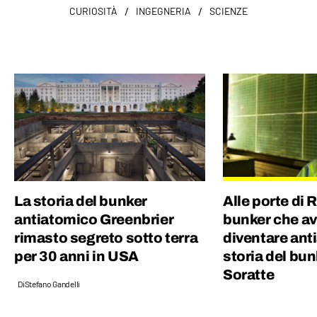
/
/
CURIOSITÀ
INGEGNERIA
SCIENZE
La storia del bunker
Alle porte di 
antiatomico Greenbrier
bunker che a
rimasto segreto sotto terra
diventare ant
per 30 anni in USA
storia del bu
Soratte
Di
Stefano Gandelli