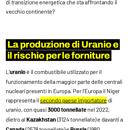
di transizione energetica che sta affrontando il
vecchio continente?
La produzione di Uranio e
il rischio per le forniture
L’
è il combustibile utilizzato per il
uranio
funzionamento della maggior parte delle centrali
nucleari presenti in Europa. Per l’Europa il Niger
rappresenta il
secondo paese importatore
di
uranio, con quasi
nel 2022,
3000 tonnellate
dietro al
(3124 tonnellate) e davanti a
Kazakhstan
(2578 tonnellate) e
(1980
Canada
Russia