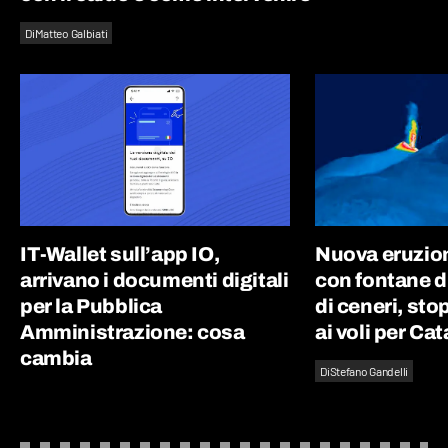
Di
Matteo Galbiati
IT-Wallet sull’app IO,
Nuova eruzion
arrivano i documenti digitali
con fontane d
per la Pubblica
di ceneri, st
Amministrazione: cosa
ai voli per Ca
cambia
Di
Stefano Gandelli