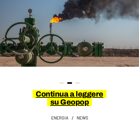
Continua a leggere
su Geopop
/
ENERGIA
NEWS