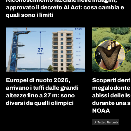
approvato il decreto AI Act: cosa cambia e
quali sono i limiti
Europei di nuoto 2026,
Scoperti denti 
arrivano i tuffi dalle grandi
megalodonte d
altezze fino a 27 m: sono
abissi delle I
diversi da quelli olimpici
durante una 
NOAA
Di
Matteo Galbiati