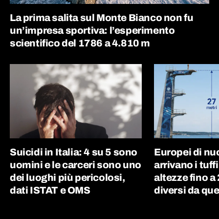
La prima salita sul Monte Bianco non fu
un’impresa sportiva: l’esperimento
scientifico del 1786 a 4.810 m
Suicidi in Italia: 4 su 5 sono
Europei di nu
uomini e le carceri sono uno
arrivano i tuff
dei luoghi più pericolosi,
altezze fino a
dati ISTAT e OMS
diversi da que