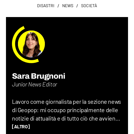
/
/
DISASTRI
NEWS
SOCIETÀ
Sara Brugnoni
Junior News Editor
Lavoro come giornalista per la sezione news
di Geopop: mi occupo principalmente delle
notizie di attualità e di tutto ciò che avviene
sul Pianeta Terra, dalla geopolitica allo
[ALTRO]