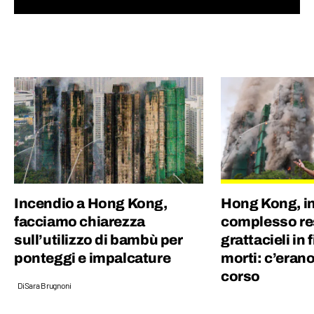
spazio, fino alla società nel suo complesso.
Ho lavorato per un quotidiano economico e
ho una laurea magistrale in Scienze
Politiche, grazie alla quale ho capito quanto
gli eventi del mondo siano profondamente
connessi tra di loro.
Incendio a Hong Kong,
Hong Kong, in
facciamo chiarezza
complesso re
sull’utilizzo di bambù per
grattacieli in
ponteggi e impalcature
morti: c’erano
corso
Di
Sara Brugnoni