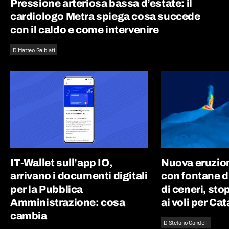
Pressione arteriosa bassa d’estate: il
cardiologo Metra spiega cosa succede
con il caldo e come intervenire
Di
Matteo Galbiati
IT-Wallet sull’app IO,
Nuova eruzion
arrivano i documenti digitali
con fontane d
per la Pubblica
di ceneri, st
Amministrazione: cosa
ai voli per Ca
cambia
Di
Stefano Gandelli