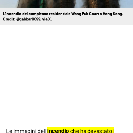
L'incendio del complesso residenziale Wang Fuk Court a Hong Kong.
Credit: @gabbar0099, via X.
Le immagini dell'
che ha devastato i
incendio