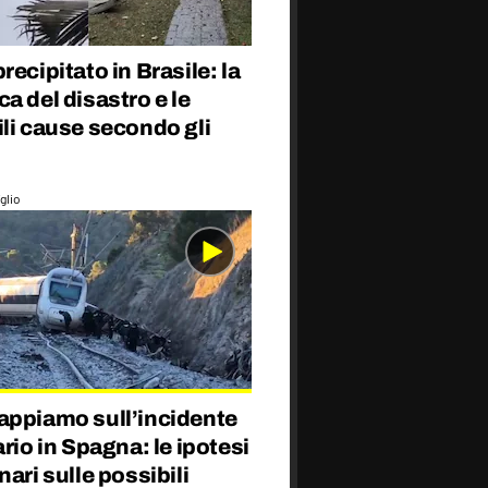
recipitato in Brasile: la
a del disastro e le
li cause secondo gli
glio
appiamo sull’incidente
ario in Spagna: le ipotesi
nari sulle possibili