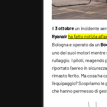
Il
un incidente aer
3 ottobre
ha fatto notizia all'
Ryanair
Bologna e operato da un
Bo
uno dei suoi motori mentre si
rullaggio. I piloti, reagendo
riportato l’aereo in sicure
rimasto ferito. Ma cosa ha 
l’equipaggio? Scopriamo le 
che hanno permesso di gest