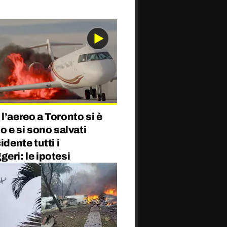
l’aereo a Toronto si è
to e si sono salvati
idente tutti i
eri: le ipotesi