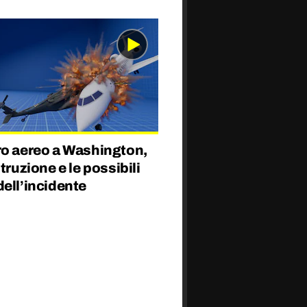
ro aereo a Washington,
struzione e le possibili
ell’incidente