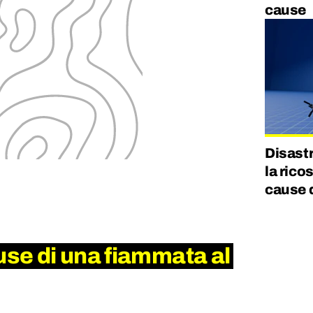
cause
Disast
la rico
cause d
use di una fiammata al