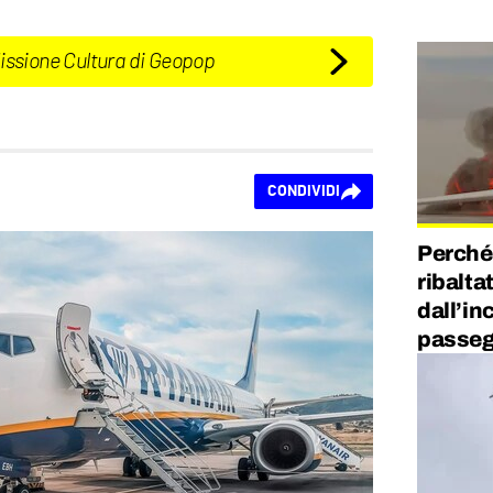
Missione Cultura di Geopop
CONDIVIDI
Perché 
ribalta
dall’inc
passegg