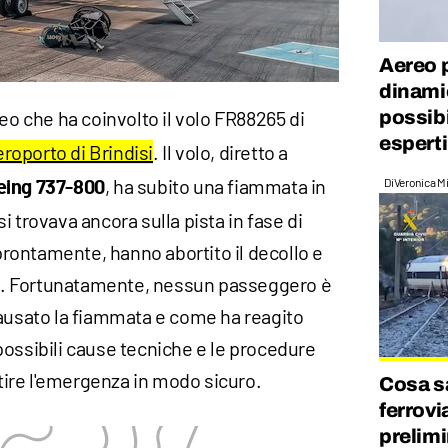
Aereo p
dinamic
possibi
eo che ha coinvolto il volo FR88265 di
esperti
aeroporto di Brindisi
. Il volo, diretto a
, ha subito una fiammata in
Di
Veronica Mi
eing 737-800
 trovava ancora sulla pista in fase di
 prontamente, hanno abortito il decollo e
zza. Fortunatamente, nessun passeggero è
causato la fiammata e come ha reagito
possibili cause tecniche e le procedure
ire l'emergenza in modo sicuro.
Cosa s
ferrovi
prelimi