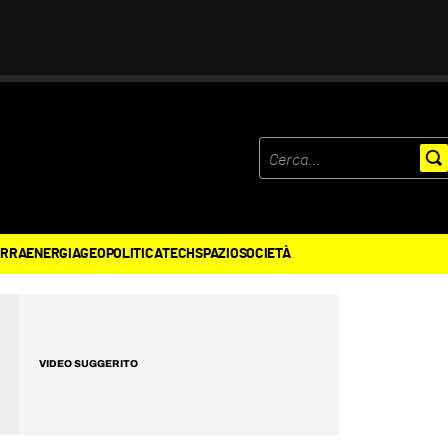
ERRA
ENERGIA
GEOPOLITICA
TECH
SPAZIO
SOCIETÀ
VIDEO SUGGERITO