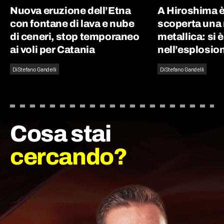
Nuova eruzione dell’Etna
A Hiroshima è
con fontane di lava e nube
scoperta una
di ceneri, stop temporaneo
metallica: si 
ai voli per Catania
nell’esplosio
Di
Stefano Gandelli
Di
Stefano Gandelli
Cosa stai
cercando?