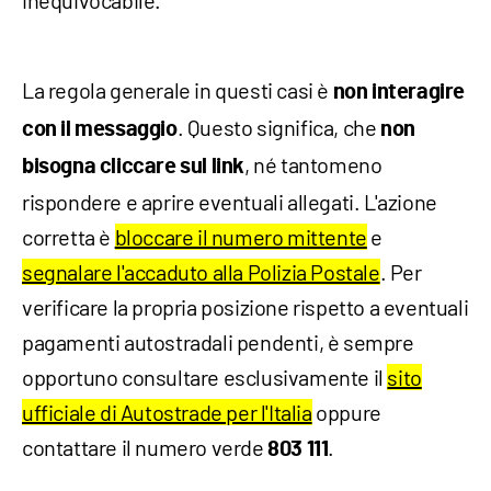
inequivocabile.
La regola generale in questi casi è
non interagire
. Questo significa, che
con il messaggio
non
, né tantomeno
bisogna cliccare sul link
rispondere e aprire eventuali allegati. L'azione
corretta è
bloccare il numero mittente
e
segnalare l'accaduto alla Polizia Postale
. Per
verificare la propria posizione rispetto a eventuali
pagamenti autostradali pendenti, è sempre
opportuno consultare esclusivamente il
sito
ufficiale di Autostrade per l'Italia
oppure
contattare il numero verde
.
803 111