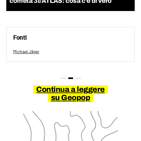
cometa 3I/ATLAS: cosa c’è di vero
Fonti
Michael Jäger
Continua a leggere
su Geopop