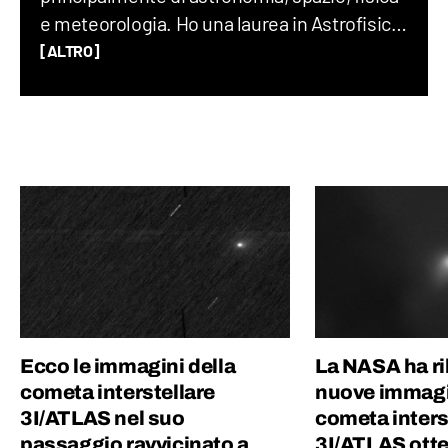
e meteorologia. Ho una laurea in Astrofisica,
un Master in Comunicazione della Scienza
[ALTRO]
alla SISSA di Trieste e in passato ho fatto
divulgazione scientifica con il progetto “Chi
ha paura del buio?”.
Ecco le immagini della
La NASA ha ri
cometa interstellare
nuove immagi
3I/ATLAS nel suo
cometa inters
passaggio ravvicinato a
3I/ATLAS otte