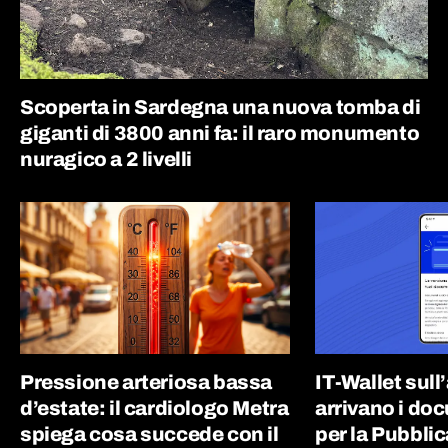
Scoperta in Sardegna una nuova tomba di
giganti di 3800 anni fa: il raro monumento
nuragico a 2 livelli
Pressione arteriosa bassa
IT-Wallet sull
d’estate: il cardiologo Metra
arrivano i doc
spiega cosa succede con il
per la Pubblic