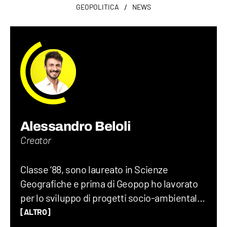
/
GEOPOLITICA
NEWS
Alessandro Beloli
Creator
Classe ‘88, sono laureato in Scienze
Geografiche e prima di Geopop ho lavorato
per lo sviluppo di progetti socio-ambientali,
scritto un romanzo di viaggio, insegnato
[ALTRO]
Geografia, Storia e Lettere alle superiori e