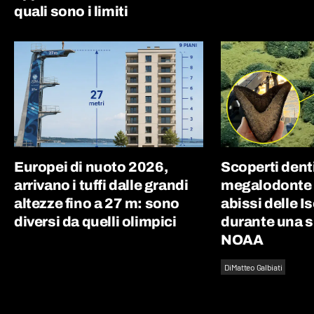
quali sono i limiti
Europei di nuoto 2026,
Scoperti denti 
arrivano i tuffi dalle grandi
megalodonte d
altezze fino a 27 m: sono
abissi delle I
diversi da quelli olimpici
durante una 
NOAA
Di
Matteo Galbiati