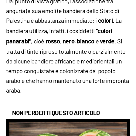
Dal punto di vista grafico, l'associazione tra
anguria (e sua emoji) e bandiera dello Stato di
Palestina è abbastanza immediato: i
. La
colori
bandiera utilizza, infatti, i cosiddetti
"colori
, cioè
,
,
e
. Si
panarabi"
rosso
nero
bianco
verde
tratta di tinte riprese totalmente o parzialmente
da alcune bandiere africane e mediorientali un
tempo conquistate e colonizzate dal popolo
arabo e che hanno mantenuto una forte impronta
araba.
NON PERDERTI QUESTO ARTICOLO