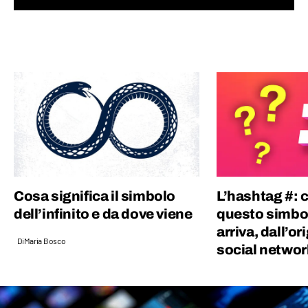
fatto divulgazione su YouTube e RaiGulp.
Viaggiare e raccontare il mondo è la mia
passione: geopolitica, luoghi, usi e costumi,
storie… Da bambino adoravo Piero Angela e
Indiana Jones.
Cosa significa il simbolo
L’hashtag #: c
dell’infinito e da dove viene
questo simbol
arriva, dall’or
Di
Maria Bosco
social networ