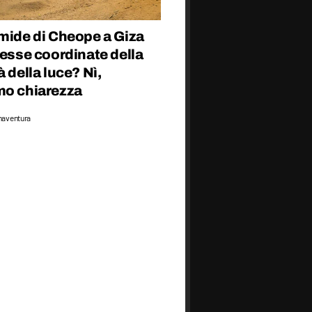
mide di Cheope a Giza
tesse coordinate della
à della luce? Nì,
mo chiarezza
naventura