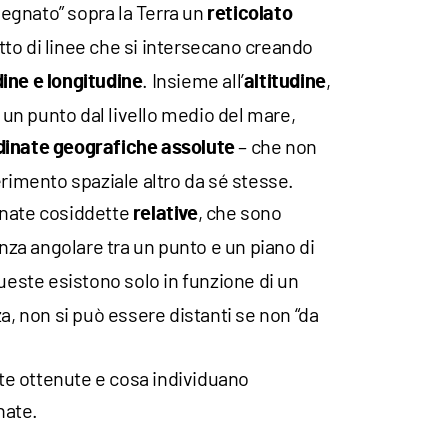
isegnato” sopra la Terra un
reticolato
atto di linee che si intersecano creando
. Insieme all’
,
udine e longitudine
altitudine
i un punto dal livello medio del mare,
– che non
dinate geografiche assolute
erimento spaziale altro da sé stesse.
inate cosiddette
, che sono
relative
anza angolare tra un punto e un piano di
ueste esistono solo in funzione di un
a, non si può essere distanti se non “da
e ottenute e cosa individuano
nate.