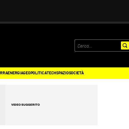
ERRA
ENERGIA
GEOPOLITICA
TECH
SPAZIO
SOCIETÀ
VIDEO SUGGERITO