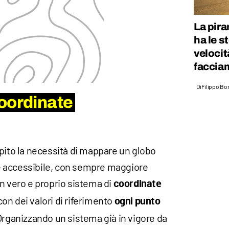
La pira
ha le s
velocit
faccia
Di
Filippo Bo
oordinate
pito la necessità di mappare un globo
 accessibile, con sempre maggiore
n vero e proprio sistema di
coordinate
on dei valori di riferimento
ogni punto
Organizzando un sistema già in vigore da