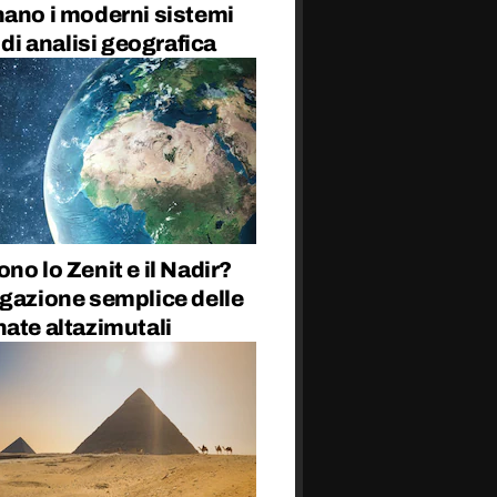
nano i moderni sistemi
i di analisi geografica
no lo Zenit e il Nadir?
egazione semplice delle
ate altazimutali