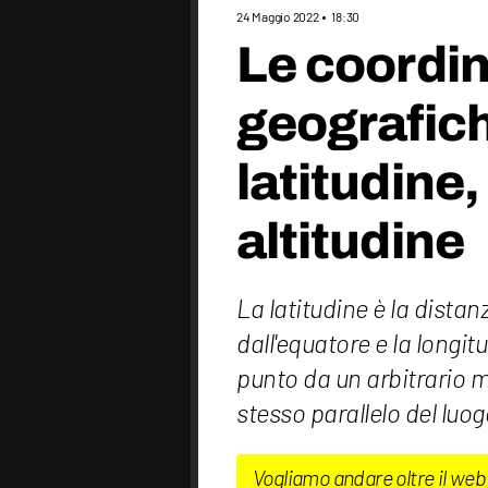
24 Maggio 2022
18:30
Le coordi
geografic
latitudine,
altitudine
La latitudine è la dista
dall'equatore e la longit
punto da un arbitrario m
stesso parallelo del luog
Vogliamo andare oltre il web