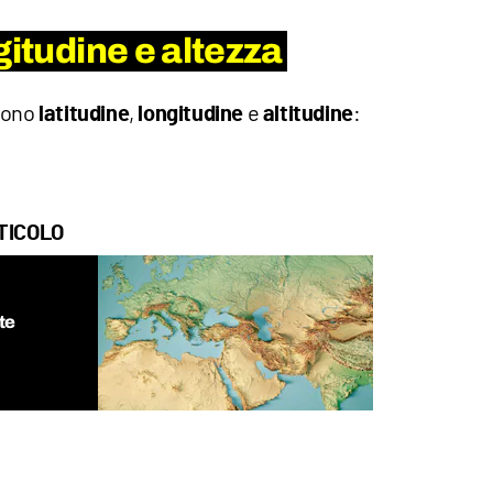
gitudine e altezza
 sono
,
e
:
latitudine
longitudine
altitudine
TICOLO
te