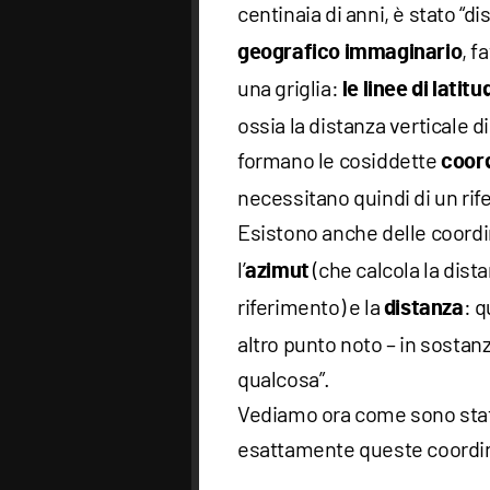
centinaia di anni, è stato “d
, f
geografico immaginario
una griglia:
le linee di latit
ossia la distanza verticale d
formano le cosiddette
coor
necessitano quindi di un rif
Esistono anche delle coord
l’
(che calcola la dist
azimut
riferimento) e la
: q
distanza
altro punto noto – in sostanz
qualcosa”.
Vediamo ora come sono stat
esattamente queste coordi