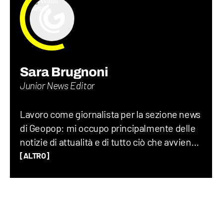
Sara Brugnoni
Junior News Editor
Lavoro come giornalista per la sezione news
di Geopop: mi occupo principalmente delle
notizie di attualità e di tutto ciò che avviene
sul Pianeta Terra, dalla geopolitica allo
[ALTRO]
spazio, fino alla società nel suo complesso.
Ho lavorato per un quotidiano economico e
ho una laurea magistrale in Scienze
Politiche, grazie alla quale ho capito quanto