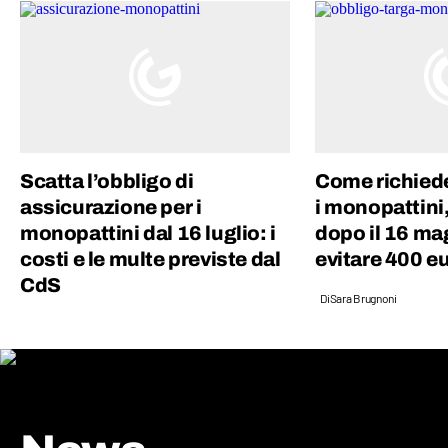
gli eventi del mondo siano profondamente
connessi tra di loro.
Scatta l’obbligo di
Come richiede
assicurazione per i
i monopattini,
monopattini dal 16 luglio: i
dopo il 16 ma
costi e le multe previste dal
evitare 400 eu
CdS
Di
Sara Brugnoni