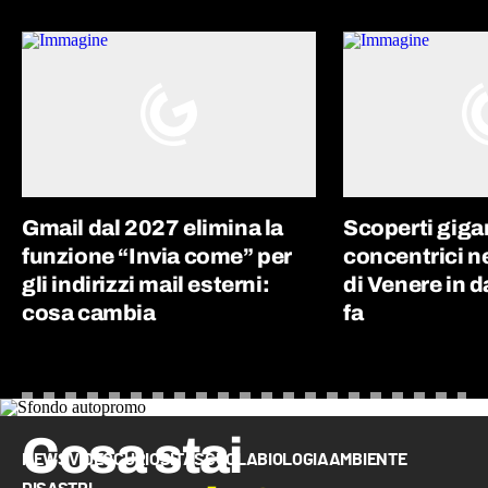
Gmail dal 2027 elimina la
Scoperti giga
funzione “Invia come” per
concentrici n
gli indirizzi mail esterni:
di Venere in d
cosa cambia
fa
Cosa stai
NEWS
VIDEO
CURIOSITÀ
SCUOLA
BIOLOGIA
AMBIENTE