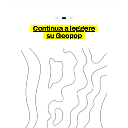
Continua a leggere
su Geopop