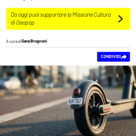
Da oggi puoi supportare la Missione Cultura
di Geopop
A cura di
Sara Brugnoni
Ti piace questo
CONDIVIDI
contenuto?