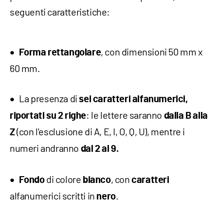
seguenti caratteristiche:
, con dimensioni 50 mm x
Forma rettangolare
60 mm.
La presenza di
sei caratteri alfanumerici,
: le lettere saranno
riportati su 2 righe
dalla B alla
(con l'esclusione di A, E, I, O, Q, U), mentre i
Z
numeri andranno
dal 2 al 9.
di colore
, con
Fondo
bianco
caratteri
alfanumerici scritti in
.
nero